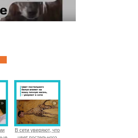
ми
В сети уверяют, что
ные
цвет постельного