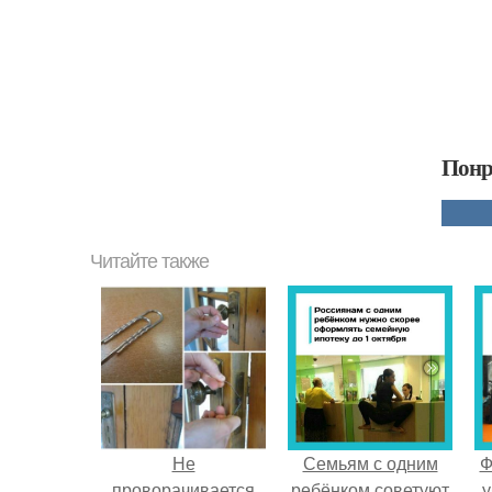
Понр
Читайте также
Не
Семьям с одним
Ф
проворачивается
ребёнком советуют
у