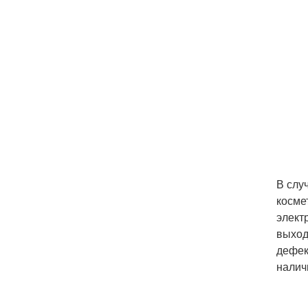
В слу
косме
электр
выход
дефек
налич