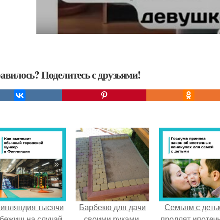
авилось? Поделитесь с друзьями!
инляндия тысячи
Барбекю для дачи
Семьям с деть
бежищ на случай
своими руками.
продлят ипотеч