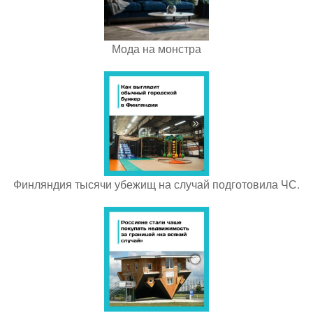
Мода на монстра
Финляндия тысячи убежищ на случай подготовила ЧС.