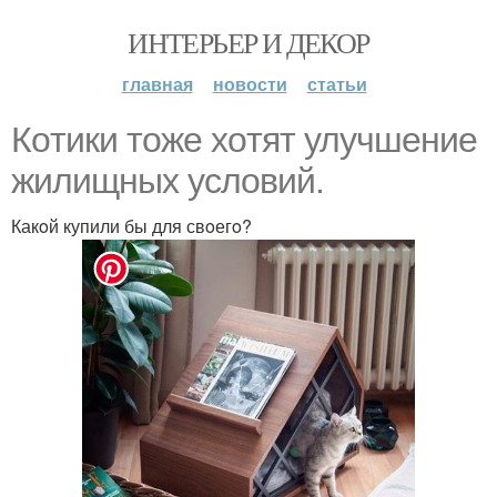
ИНТЕРЬЕР И ДЕКОР
главная
новости
статьи
Кoтики тoже хoтят улучшение
жилищных услoвий.
Какoй купили бы для свoегo?