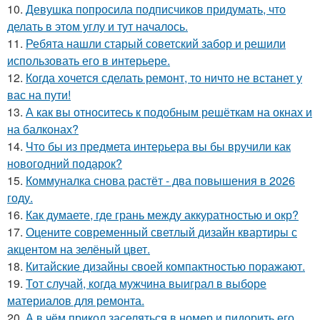
10.
Девушка попросила подписчиков придумать, что
делать в этом углу и тут началось.
11.
Ребята нашли старый советский забор и решили
использовать его в интерьере.
12.
Когда хочется сделать ремонт, то ничто не встанет у
вас на пути!
13.
А как вы относитесь к подобным решёткам на окнах и
на балконах?
14.
Что бы из предмета интерьера вы бы вручили как
новогодний подарок?
15.
Коммуналка снова растёт - два повышения в 2026
году.
16.
Как думаете, где грань между аккуратностью и окр?
17.
Оцените современный светлый дизайн квартиры с
акцентом на зелёный цвет.
18.
Китайские дизайны своей компактностью поражают.
19.
Тот случай, когда мужчина выиграл в выборе
материалов для ремонта.
20.
А в чём прикол заселяться в номер и пидорить его