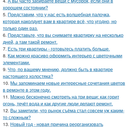
4.
А вы часто забираете вещи с мусорок, если они в
хорошем состоянии?
5.
Представим, что у нас есть волшебная палочка,
которая наколдует вам в квартире всё, что угодно, но
только один раз.
6.
Представьте, что вы снимаете квартирку на несколько
дней, а там такой ремонт.
7.
Есть три квартиры - готовьтесь платить больше.
8.
Как можно красиво оформить интерьер с цветочными
элементами.
9.
Что, по вашему мнению, должно быть в квартире
настоящего холостяка?
10.
Мы запоминаем новые интересные сочетания цветов
в ремонте в этом году.
11.
Можно бесконечно смотреть на три вещи: как горит
огонь, течёт вода и как другие люди делают ремонт.
12.
Вы заметили, что рынок съёма стал совсем уж каким-
то сложным?
13.
Новый год - новая причина реорганизовать