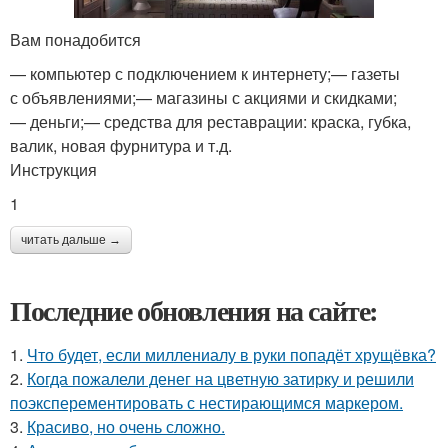
Вам понадобится
— компьютер с подключением к интернету;— газеты
с объявлениями;— магазины с акциями и скидками;
— деньги;— средства для реставрации: краска, губка,
валик, новая фурнитура и т.д.
Инструкция
1
читать дальше →
Последние обновления на сайте:
1.
Что будет, если миллениалу в руки попадёт хрущёвка?
2.
Когда пожалели денег на цветную затирку и решили
поэксперементировать с нестирающимся маркером.
3.
Красиво, но очень сложно.