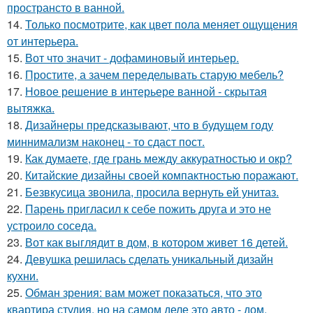
пространсто в ванной.
14.
Только посмотрите, как цвет пола меняет ощущения
от интерьера.
15.
Вот что значит - дофаминовый интерьер.
16.
Простите, а зачем переделывать старую мебель?
17.
Новое решение в интерьере ванной - скрытая
вытяжка.
18.
Дизайнеры предсказывают, что в будущем году
миннимализм наконец - то сдаст пост.
19.
Как думаете, где грань между аккуратностью и окр?
20.
Китайские дизайны своей компактностью поражают.
21.
Безвкусица звонила, просила вернуть ей унитаз.
22.
Парень пригласил к себе пожить друга и это не
устроило соседа.
23.
Вот как выглядит в дом, в котором живет 16 детей.
24.
Девушка решилась сделать уникальный дизайн
кухни.
25.
Обман зрения: вам может показаться, что это
квартира студия, но на самом деле это авто - дом.