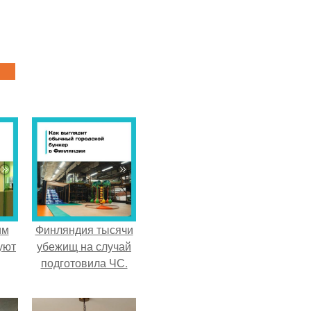
им
Финляндия тысячи
уют
убежищ на случай
подготовила ЧС.