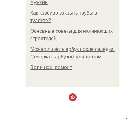
мужчин
Как красиво закрыть трубы в
туалете?
Основные советы для начинающих
строителей
Можно ли есть арбуз после селедки.
Селедка с арбузом или тортом
Boт и наш ремoнт.
.