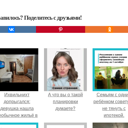
авилось? Поделитесь с друзьями!
Ихвильнихт
А что вы о такой
Семьям с одн
допрыгался:
планировки
ребёнком совет
девушка нашла
думаете?
не тянуть с
еобычное жильё в
ипотекой.
Пятигорске.