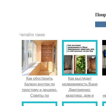
Понр
Читайте также
Как обустроить
Как выглядит
балкон внутри по
недвижимость Вани
простому и дешево.
Дмитриенко:
Советы по
квартира, дом и
н
обустройству
собственный гастро