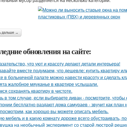
тельный мусор разделяется на несколько категорий:
ь дальше →
ледние обновления на сайте:
азательство, что уют и красоту делают детали интерьера!
давайте вместе подумаем, что дешевле: купить квартиру ил
е в больничной палате можно навести красоту и сделать к
ята жалобное мяуканье в квартире услышали.
мся сохранять квартиру в чистоте.
ь в том случае, если выбираете диван - посмотрите, чтобы 
понии бесплатно раздают дома самураев - звучит как план 
посмотрим, как хорошо вы можете описать мебель.
ую мебель и в какую комнату дороже всего обустраивать, 
вушка на необычный эксперимент со старой люстрой реши