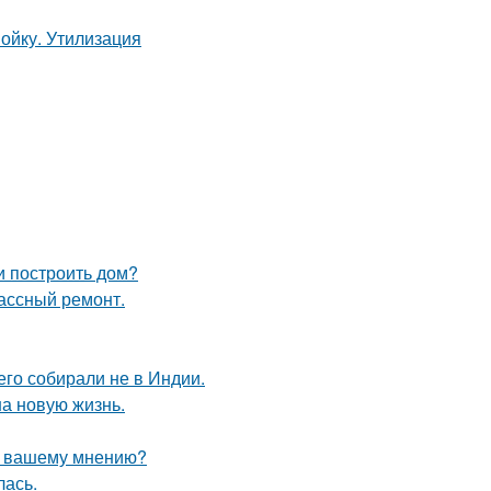
и построить дом?
лассный ремонт.
его собирали не в Индии.
на новую жизнь.
по вашему мнению?
лась.