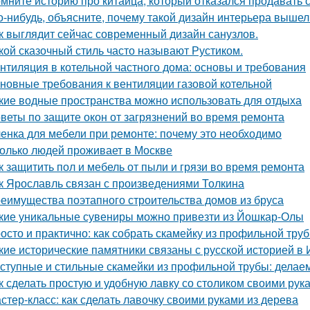
мните историю про китайца, который отказался продавать 
о-нибудь, объясните, почему такой дизайн интерьера выше
к выглядит сейчас современный дизайн санузлов.
кой сказочный стиль часто называют Рустиком.
нтиляция в котельной частного дома: основы и требования
новные требования к вентиляции газовой котельной
кие водные пространства можно использовать для отдыха
веты по защите окон от загрязнений во время ремонта
енка для мебели при ремонте: почему это необходимо
олько людей проживает в Москве
к защитить пол и мебель от пыли и грязи во время ремонта
к Ярославль связан с произведениями Толкина
еимущества поэтапного строительства домов из бруса
кие уникальные сувениры можно привезти из Йошкар-Олы
осто и практично: как собрать скамейку из профильной тру
кие исторические памятники связаны с русской историей в 
ступные и стильные скамейки из профильной трубы: делае
к сделать простую и удобную лавку со столиком своими рук
стер-класс: как сделать лавочку своими руками из дерева