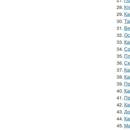
27.
По
28.
Кт
29.
Ка
30.
Та
31.
Ве
32.
Ос
33.
Ка
34.
Со
35.
Пл
36.
Ск
37.
Ка
38.
Ка
39.
Пр
40.
Ка
41.
Пр
42.
Ка
43.
До
44.
Ка
45.
Ма