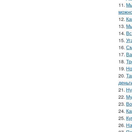
11.
Мы
можно
12.
Ка
13.
Мы
14.
Вс
15.
Уг
16.
См
17.
Ва
18.
Тр
19.
Но
20.
Та
деньг
21.
Ну
22.
Му
23.
Во
24.
Ка
25.
Ку
26.
На