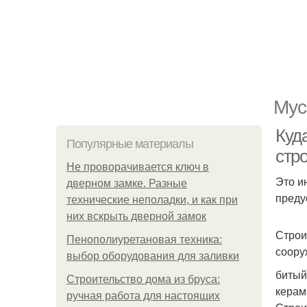
Мус
Куд
Популярные материалы
стр
Не проворачивается ключ в
Это и
дверном замке. Разные
преду
технические неполадки, и как при
них вскрыть дверной замок
Строи
Пенополиуретановая техника:
соору
выбор оборудования для заливки
битый
Строительство дома из бруса:
керам
ручная работа для настоящих