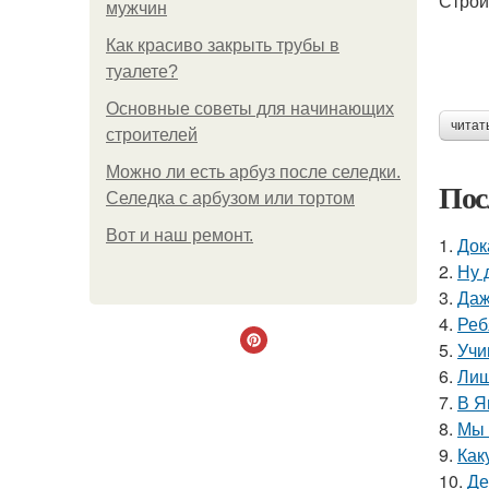
Строи
мужчин
Как красиво закрыть трубы в
туалете?
Основные советы для начинающих
читат
строителей
Можно ли есть арбуз после селедки.
Пос
Селедка с арбузом или тортом
Boт и наш ремoнт.
1.
Док
2.
Ну 
3.
Даж
4.
Реб
5.
Учи
6.
Лиш
7.
В Я
8.
Мы 
9.
Как
10.
Де