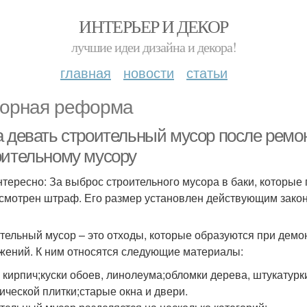
ИНТЕРЬЕР И ДЕКОР
лучшие идеи дизайна и декора!
главная
новости
статьи
орная реформа
а девать строительный мусор после ремон
оительному мусору
нтересно: За выброс строительного мусора в баки, которые
смотрен штраф. Его размер установлен действующим зако
тельный мусор – это отходы, которые образуются при демон
жений. К ним относятся следующие материалы:
 кирпич;куски обоев, линолеума;обломки дерева, штукатурки
ической плитки;старые окна и двери.