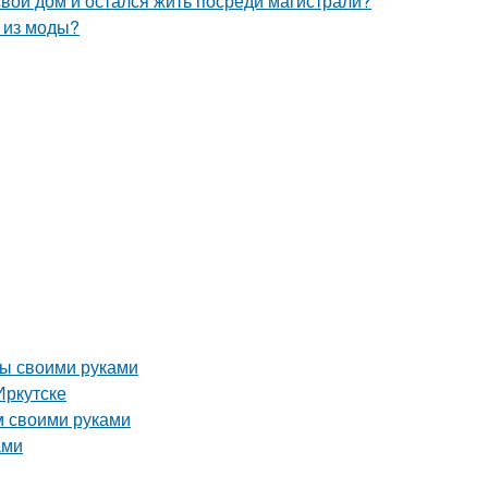
свой дом и остался жить посреди магистрали?
л из моды?
бы своими руками
Иркутске
м своими руками
ами