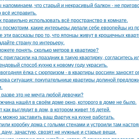
 напоминаем, что старый и некрасивый балкон - не пригов
 всё исправить.
к правильно использовать всё пространство в комнате.
 посмотрим, какие интерьеры делали себе европейцы из п
е эти рассказы про то, что японцы живут в крошечных кварти
адайте страну по интерьеру.
ожете понять, сколько метров в квартире?
с пригласили на праздник в такую квартирку, согласитесь и
ендовый способ кухню к новому году украсить.
вогодняя ёлка с сюрпризом - в квартиры россиян заносят 
кова ситуация: покупательнице квартиры долиной предложи
и.
 разве это не мечта любой девочки?
жчина нашёл в своём доме окно, которого в доме не было.
т как выглядит в дом, в котором живет 16 детей.
к можно заставить ваш фартук на кухне работать.
пили коробку дома с голыми стенами и устроили там насто
 дачу, зачастую, свозят не нужные и старые вещи.