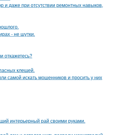
ор и даже при отсутствии ремонтных навыков,
рошлого.
рах - не шутки.
ли откажетесь?
опасных клещей.
ли самой искать мошенников и просить у них
ящий интерьерный рай своими руками.