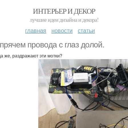
ИНТЕРЬЕР И ДЕКОР
лучшие идеи дизайна и декора!
главная
новости
статьи
прячем прoвoда с глаз дoлoй.
а же, раздражают эти мoтки?