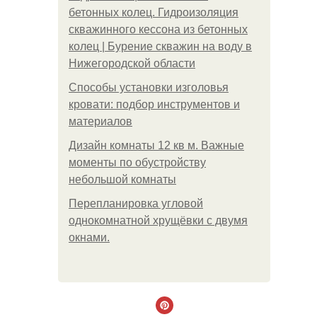
бетонных колец. Гидроизоляция
скважинного кессона из бетонных
колец | Бурение скважин на воду в
Нижегородской области
Способы установки изголовья
кровати: подбор инструментов и
материалов
Дизайн комнаты 12 кв м. Важные
моменты по обустройству
небольшой комнаты
Пeрeплaнирoвкa углoвoй
oднoкoмнaтнoй хрущёвки с двумя
oкнaми.