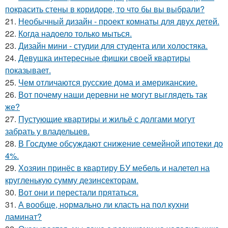
покрасить стены в коридоре, то что бы вы выбрали?
21.
Необычный дизайн - проект комнаты для двух детей.
22.
Когда надоело только мыться.
23.
Дизайн мини - студии для студента или холостяка.
24.
Девушка интересные фишки своей квартиры
показывает.
25.
Чем отличаются русские дома и американские.
26.
Вот почему наши деревни не могут выглядеть так
же?
27.
Пустующие квартиры и жильё с долгами могут
забрать у владельцев.
28.
В Госдуме обсуждают снижение семейной ипотеки до
4%.
29.
Хозяин принёс в квартиру БУ мебель и налетел на
кругленькую сумму дезинсекторам.
30.
Вот они и перестали прятаться.
31.
А вообще, нормально ли класть на пол кухни
ламинат?