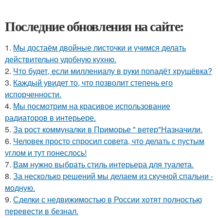
Последние обновления на сайте:
1.
Мы достаём двойные листочки и учимся делать
действительно удобную кухню.
2.
Что будет, если миллениалу в руки попадёт хрущёвка?
3.
Каждый увидет то, что позволит степень его
испорченности.
4.
Мы посмотрим на красивое использование
радиаторов в интерьере.
5.
За рост коммуналки в Приморье " ветер"Назначили.
6.
Человек просто спросил совета, что делать с пустым
углом и тут понеслось!
7.
Вам нужно выбрать стиль интерьера для туалета.
8.
За несколько решений мы делаем из скучной спальни -
модную.
9.
Сделки с недвижимостью в России хотят полностью
перевести в безнал.