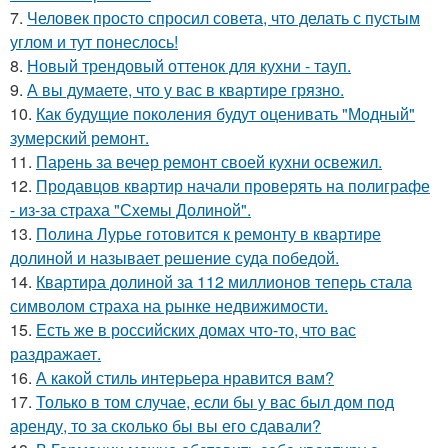
7.
Человек просто спросил совета, что делать с пустым
углом и тут понеслось!
8.
Новый трендовый оттенок для кухни - тауп.
9.
А вы думаете, что у вас в квартире грязно.
10.
Как будущие поколения будут оценивать "Модный"
зумерский ремонт.
11.
Парень за вечер ремонт своей кухни освежил.
12.
Продавцов квартир начали проверять на полиграфе
- из-за страха "Схемы Долиной".
13.
Полина Лурье готовится к ремонту в квартире
долиной и называет решение суда победой.
14.
Квартира долиной за 112 миллионов теперь стала
символом страха на рынке недвижимости.
15.
Есть же в российских домах что-то, что вас
раздражает.
16.
А какой стиль интерьера нравится вам?
17.
Только в том случае, если бы у вас был дом под
аренду, то за сколько бы вы его сдавали?