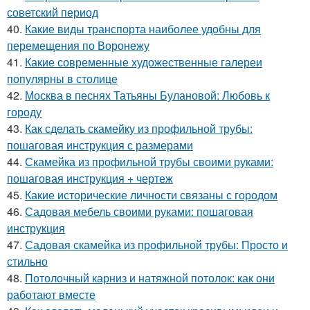
советский период
40.
Какие виды транспорта наиболее удобны для
перемещения по Воронежу
41.
Какие современные художественные галереи
популярны в столице
42.
Москва в песнях Татьяны Булановой: Любовь к
городу
43.
Как сделать скамейку из профильной трубы:
пошаговая инструкция с размерами
44.
Скамейка из профильной трубы своими руками:
пошаговая инструкция + чертеж
45.
Какие исторические личности связаны с городом
46.
Садовая мебель своими руками: пошаговая
инструкция
47.
Садовая скамейка из профильной трубы: Просто и
стильно
48.
Потолочный карниз и натяжной потолок: как они
работают вместе