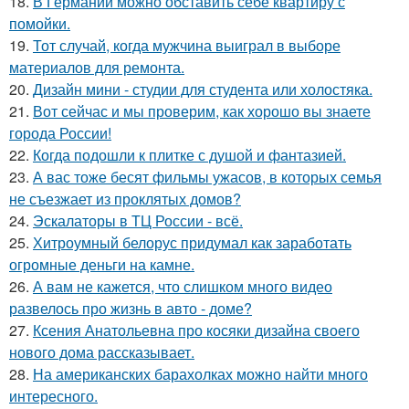
18.
В Германии можно обставить себе квартиру с
помойки.
19.
Тот случай, когда мужчина выиграл в выборе
материалов для ремонта.
20.
Дизайн мини - студии для студента или холостяка.
21.
Вот сейчас и мы проверим, как хорошо вы знаете
города России!
22.
Когда подошли к плитке с душой и фантазией.
23.
А вас тоже бесят фильмы ужасов, в которых семья
не съезжает из проклятых домов?
24.
Эскалаторы в ТЦ России - всё.
25.
Хитроумный белорус придумал как заработать
огромные деньги на камне.
26.
А вам не кажется, что слишком много видео
развелось про жизнь в авто - доме?
27.
Ксения Анатольевна про косяки дизайна своего
нового дома рассказывает.
28.
На американских барахолках можно найти много
интересного.