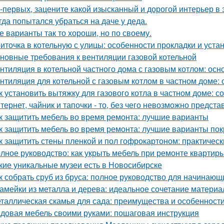
-первых, зацените какой изысканный и дорогой интерьер в 
гда попытался убраться на даче у деда.
е варианты так то хороши, но по своему.
иточка в котельную с улицы: особенности прокладки и уста
новные требования к вентиляции газовой котельной
нтиляция в котельной частного дома с газовым котлом: ос
нтиляция для котельной с газовым котлом в частном доме:
к установить вытяжку для газового котла в частном доме: 
тернет, чайник и тапочки - то, без чего невозможно предста
к защитить мебель во время ремонта: лучшие варианты
к защитить мебель во время ремонта: лучшие варианты по
к защитить стены пленкой и пол гофрокартоном: практичес
лное руководство: как укрыть мебель при ремонте квартир
кие уникальные музеи есть в Новосибирске
к собрать сруб из бруса: полное руководство для начинающ
амейки из металла и дерева: идеальное сочетание материа
таллическая скамья для сада: преимущества и особенност
довая мебель своими руками: пошаговая инструкция