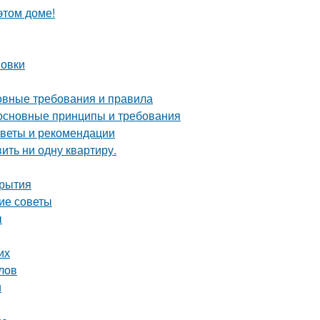
этом доме!
новки
новные требования и правила
 основные принципы и требования
советы и рекомендации
вить ни одну квартиру.
крытия
кие советы
ы
их
лов
и