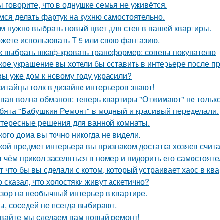
ы говорите, что в однушке семья не уживётся.
мся делать фартук на кухню самостоятельно.
м нужно выбрать новый цвет для стен в вашей квартиры.
жете использовать Т 9 или свою фантазию.
к выбрать шкаф-кровать трансформер: советы покупателю
кое украшение вы хотели бы оставить в интерьере после п
вы уже дом к новому году украсили?
китайцы толк в дизайне интерьеров знают!
вая волна обманов: теперь квартиры "Отжимают" не тольк
бята "Бабушкин Ремонт" в модный и красивый переделали.
тересные решения для ванной комнаты.
кого дома вы точно никогда не видели.
кой предмет интерьера вы признаком достатка хозяев счит
в чём прикол заселяться в номер и пидорить его самостоят
т что бы вы сделали с котом, который устраивает хаос в ква
о сказал, что холостяки живут аскетично?
зор на необычный интерьер в квартире.
ы, соседей не всегда выбирают.
вайте мы сделаем вам новый ремонт!