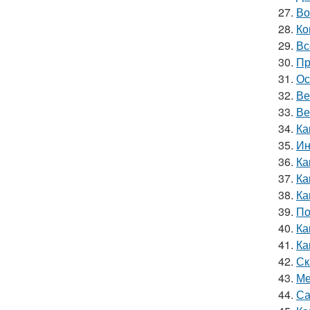
27.
Во
28.
Ко
29.
Вс
30.
Пр
31.
Ос
32.
Ве
33.
Ве
34.
Ка
35.
Ин
36.
Ка
37.
Ка
38.
Ка
39.
По
40.
Ка
41.
Ка
42.
Ск
43.
Ме
44.
Са