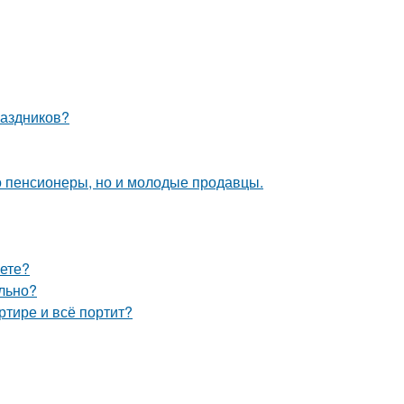
раздников?
о пенсионеры, но и молодые продавцы.
аете?
ельно?
ртире и всё портит?