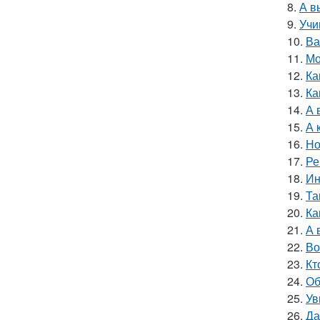
8.
А в
9.
Учи
10.
Ва
11.
Мо
12.
Ка
13.
Ка
14.
А 
15.
А 
16.
Но
17.
Ре
18.
Ин
19.
Та
20.
Ка
21.
А 
22.
Во
23.
Кт
24.
Об
25.
Ув
26.
Да