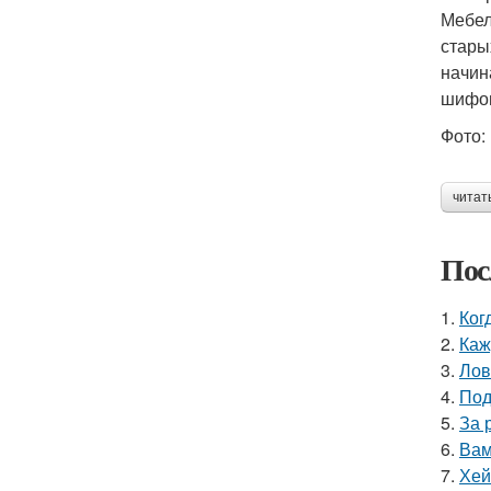
Мебел
стары
начин
шифон
Фото: 
читат
Пос
1.
Ког
2.
Каж
3.
Лов
4.
Под
5.
За 
6.
Вам
7.
Хей