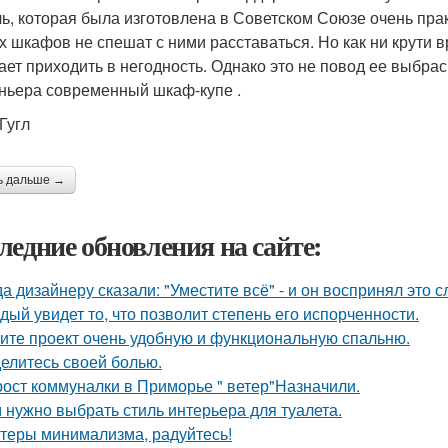
ь, которая была изготовлена в Советском Союзе очень пра
х шкафов не спешат с ними расставаться. Но как ни крути в
ает приходить в негодность. Однако это не повод ее выбрасы
ьера современный шкаф-купе .
Гугл
ь дальше →
ледние обновления на сайте:
да дизайнеру сказали: "Уместите всё" - и он воспринял это 
дый увидет то, что позволит степень его испорченности.
ите проект очень удобную и функциональную спальню.
елитесь своей болью.
рост коммуналки в Приморье " ветер"Назначили.
 нужно выбрать стиль интерьера для туалета.
теры минимализма, радуйтесь!