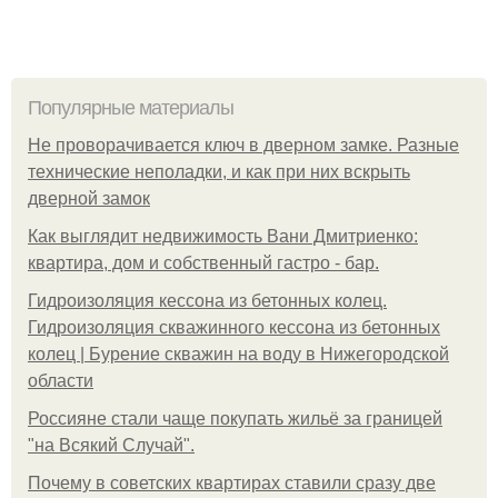
Популярные материалы
Не проворачивается ключ в дверном замке. Разные
технические неполадки, и как при них вскрыть
дверной замок
Как выглядит недвижимость Вани Дмитриенко:
квартира, дом и собственный гастро - бар.
Гидроизоляция кессона из бетонных колец.
Гидроизоляция скважинного кессона из бетонных
колец | Бурение скважин на воду в Нижегородской
области
Россияне стали чаще покупать жильё за границей
"на Всякий Случай".
Почему в советских квартирах ставили сразу две