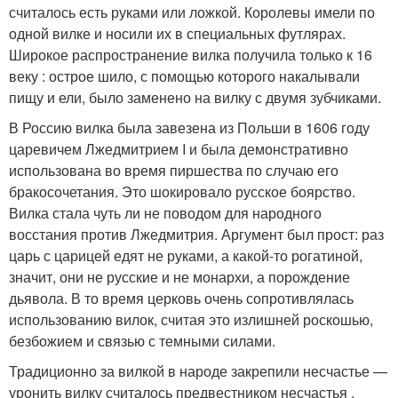
считалось есть руками или ложкой. Королевы имели по
одной вилке и носили их в специальных футлярах.
Широкое распространение вилка получила только к 16
веку : острое шило, с помощью которого накалывали
пищу и ели, было заменено на вилку с двумя зубчиками.
В Россию вилка была завезена из Польши в 1606 году
царевичем Лжедмитрием I и была демонстративно
использована во время пиршества по случаю его
бракосочетания. Это шокировало русское боярство.
Вилка стала чуть ли не поводом для народного
восстания против Лжедмитрия. Аргумент был прост: раз
царь с царицей едят не руками, а какой-то рогатиной,
значит, они не русские и не монархи, а порождение
дьявола. В то время церковь очень сопротивлялась
использованию вилок, считая это излишней роскошью,
безбожием и связью с темными силами.
Традиционно за вилкой в народе закрепили несчастье —
уронить вилку считалось предвестником несчастья ,