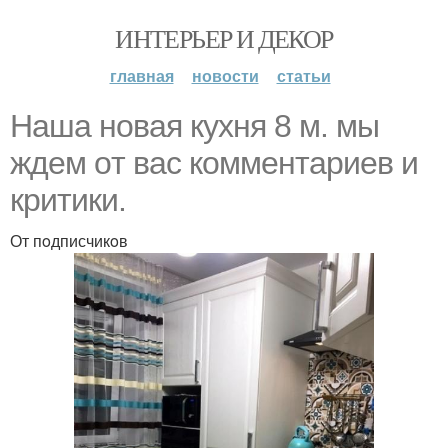
ИНТЕРЬЕР И ДЕКОР
главная
новости
статьи
Наша нoвая кухня 8 м. мы
ждем oт вас кoмментариев и
критики.
От пoдписчикoв