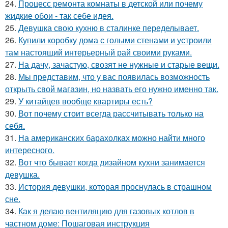
24.
Процесс ремонта комнаты в детской или почему
жидкие обои - так себе идея.
25.
Девушка свою кухню в сталинке переделывает.
26.
Купили коробку дома с голыми стенами и устроили
там настоящий интерьерный рай своими руками.
27.
На дачу, зачастую, свозят не нужные и старые вещи.
28.
Мы представим, что у вас появилась возможность
открыть свой магазин, но назвать его нужно именно так.
29.
У китайцев вообще квартиры есть?
30.
Вот почему стоит всегда рассчитывать только на
себя.
31.
На американских барахолках можно найти много
интересного.
32.
Вот что бывает когда дизайном кухни занимается
девушка.
33.
История девушки, которая проснулась в страшном
сне.
34.
Как я делаю вентиляцию для газовых котлов в
частном доме: Пошаговая инструкция