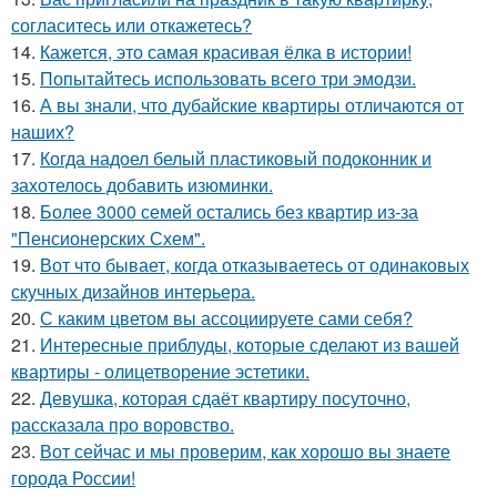
согласитесь или откажетесь?
14.
Кажется, это самая красивая ёлка в истории!
15.
Попытайтесь использовать всего три эмодзи.
16.
А вы знали, что дубайские квартиры отличаются от
наших?
17.
Когда надоел белый пластиковый подоконник и
захотелось добавить изюминки.
18.
Более 3000 семей остались без квартир из-за
"Пенсионерских Схем".
19.
Вот что бывает, когда отказываетесь от одинаковых
скучных дизайнов интерьера.
20.
С каким цветом вы ассоциируете сами себя?
21.
Интересные приблуды, которые сделают из вашей
квартиры - олицетворение эстетики.
22.
Девушка, которая сдаёт квартиру посуточно,
рассказала про воровство.
23.
Вот сейчас и мы проверим, как хорошо вы знаете
города России!