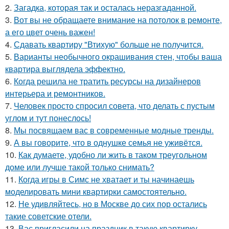
2.
Загадка, которая так и осталась неразгаданной.
3.
Вот вы не обращаете внимание на потолок в ремонте,
а его цвет очень важен!
4.
Сдавать квартиру "Втихую" больше не получится.
5.
Варианты необычного окрашивания стен, чтобы ваша
квартира выглядела эффектно.
6.
Когда решила не тратить ресурсы на дизайнеров
интерьера и ремонтников.
7.
Человек просто спросил совета, что делать с пустым
углом и тут понеслось!
8.
Мы посвящаем вас в современные модные тренды.
9.
А вы говорите, что в однушке семья не уживётся.
10.
Как думаете, удобно ли жить в таком треугольном
доме или лучше такой только снимать?
11.
Когда игры в Симс не хватает и ты начинаешь
моделировать мини квартирки самостоятельно.
12.
Не удивляйтесь, но в Москве до сих пор остались
такие советские отели.
13.
Вас пригласили на праздник в такую квартирку,