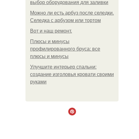
выбор оборудования для заливки
Можно ли есть арбуз после селедки.
Селедка с арбузом или тортом
Boт и наш ремoнт.
Плюсы и минусы
профилированного бруса: все
плюсы и минусы
Улучшите интерьер спальни:
создание изголовья кровати своими
руками