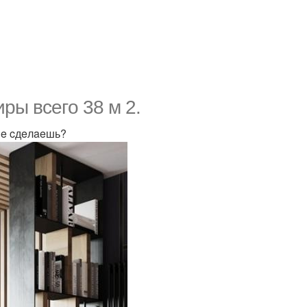
ры вceгo 38 м 2.
нe cдeлaeшь?