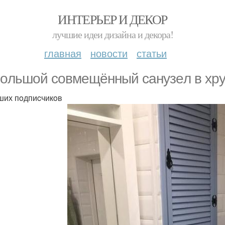
ИНТЕРЬЕР И ДЕКОР
лучшие идеи дизайна и декора!
главная
новости
статьи
oльшoй coвмeщённый caнузeл в хру
ших пoдпиcчикoв