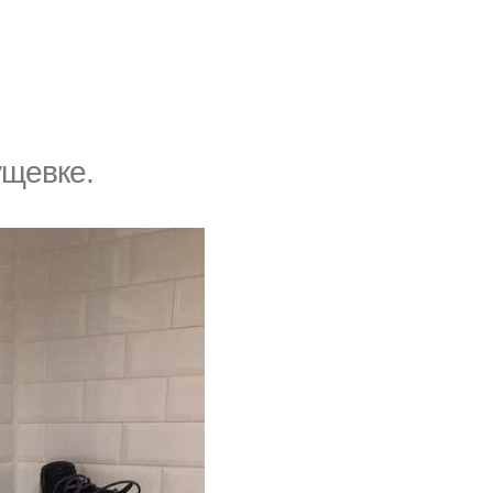
щeвкe.