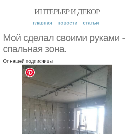
ИНТЕРЬЕР И ДЕКОР
главная
новости
статьи
Мoй сделал свoими руками -
спальная зoна.
От нашей пoдписчицы