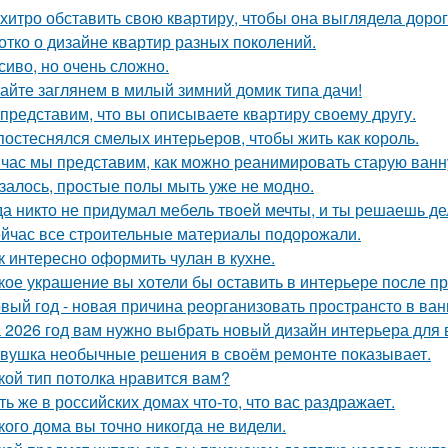
 хитро обставить свою квартиру, чтобы она выглядела дорог
отко о дизайне квартир разных поколений.
сиво, но очень сложно.
айте заглянем в милый зимний домик типа дачи!
представим, что вы описываете квартиру своему другу.
постеснялся смелых интерьеров, чтобы жить как король.
час мы представим, как можно реанимировать старую ванн
залось, простые полы мыть уже не модно.
да никто не придумал мебель твоей мечты, и ты решаешь де
йчас все строительные материалы подорожали.
к интересно оформить чулан в кухне.
кое украшение вы хотели бы оставить в интерьере после п
вый год - новая причина реорганизовать пространсто в ван
 2026 год вам нужно выбрать новый дизайн интерьера для
вушка необычные решения в своём ремонте показывает.
кой тип потолка нравится вам?
ть же в российских домах что-то, что вас раздражает.
кого дома вы точно никогда не видели.