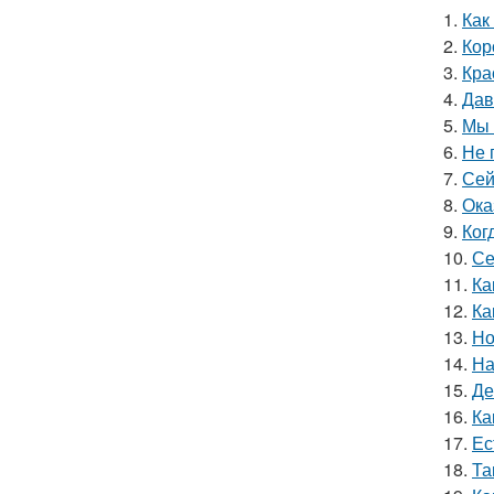
1.
Как
2.
Кор
3.
Кра
4.
Дав
5.
Мы 
6.
Не 
7.
Сей
8.
Ока
9.
Ког
10.
Се
11.
Ка
12.
Ка
13.
Но
14.
На
15.
Де
16.
Ка
17.
Ес
18.
Та