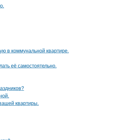
о.
ую в коммунальной квартире.
лать её самостоятельно.
раздников?
ной.
 вашей квартиры.