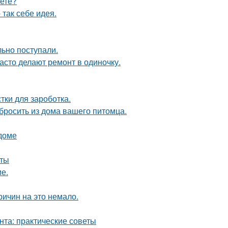
аете?
так себе идея.
ьно поступали.
асто делают ремонт в одиночку.
тки для зароботка.
ыбросить из дома вашего питомца.
 доме
оты
ие.
ричин на это немало.
нта: практические советы