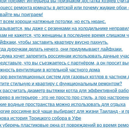
кой предмет интерьера вы признаком достатка хозяев счит
оцесс ремонта комнаты в детской или почему жидкие обои - 
вайте мы поиграем!
т всем хороши натяжные потолки, но есть нюанс.
азывается, мы даже с резинками на холодильнике неправил
вам не кажется, что женщины в последнее время слишком ч
йфхаки, чтобы заставить квартиру вкусно пахнуть.
гда дурочкам делать нечего, они придумывают лайфхаки.
сдума хочет запретить россиянам использовать дачные учас
едставьте, что вы съезжаетесь с партнёром, а он просит в
жность вентиляции в котельной частного дома
зор вентиляционных систем для газовых котлов в частном
тите стильную и квартиру с функциональным ремонтом?
к рассчитать диаметр вытяжки котла для эффективной раб
рево в интерьере - это не просто про стиль, а про настроен
кие водные пространства можно использовать для отдыха
огие россияне всё чаще выбирают для жизни Таиланд - и п
кова история Троицкого собора в Уфе
к уберечь пластиковые окна от повреждений во время ремо