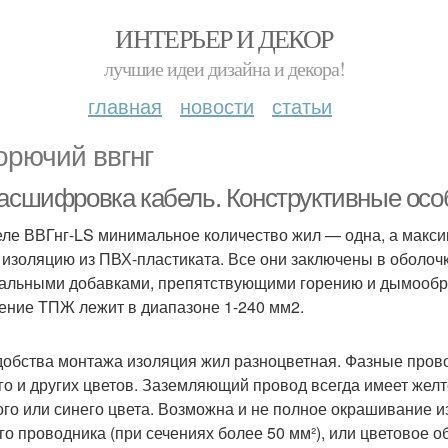
ИНТЕРЬЕР И ДЕКОР
лучшие идеи дизайна и декора!
главная
новости
статьи
орючий ввгнг
расшифровка кабель. Конструктивные осо
еле ВВГнг-LS минимальное количество жил — одна, а макси
 изоляцию из ПВХ-пластиката. Все они заключены в оболоч
альными добавками, препятствующими горению и дымообр
ение ТПЖ лежит в диапазоне 1-240 мм2.
добства монтажа изоляция жил разноцветная. Фазные провод
го и других цветов. Заземляющий провод всегда имеет желт
ого или синего цвета. Возможна и не полное окрашивание 
го проводника (при сечениях более 50 мм²), или цветовое 