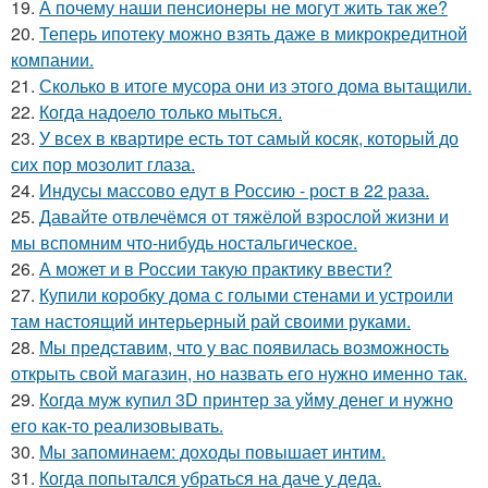
19.
А почему наши пенсионеры не могут жить так же?
20.
Теперь ипотеку можно взять даже в микрокредитной
компании.
21.
Сколько в итоге мусора они из этого дома вытащили.
22.
Когда надоело только мыться.
23.
У всех в квартире есть тот самый косяк, который до
сих пор мозолит глаза.
24.
Индусы массово едут в Россию - рост в 22 раза.
25.
Давайте отвлечёмся от тяжёлой взрослой жизни и
мы вспомним что-нибудь ностальгическое.
26.
А может и в России такую практику ввести?
27.
Купили коробку дома с голыми стенами и устроили
там настоящий интерьерный рай своими руками.
28.
Мы представим, что у вас появилась возможность
открыть свой магазин, но назвать его нужно именно так.
29.
Когда муж купил 3D принтер за уйму денег и нужно
его как-то реализовывать.
30.
Мы запоминаем: доходы повышает интим.
31.
Когда попытался убраться на даче у деда.