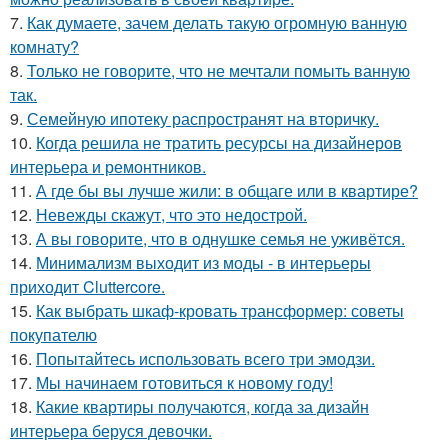
7.
Как думаете, зачем делать такую огромную ванную
комнату?
8.
Только не говорите, что не мечтали помыть ванную
так.
9.
Семейную ипотеку распространят на вторичку.
10.
Когда решила не тратить ресурсы на дизайнеров
интерьера и ремонтников.
11.
А где бы вы лучше жили: в общаге или в квартире?
12.
Невежды скажут, что это недострой.
13.
А вы говорите, что в однушке семья не уживётся.
14.
Минимализм выходит из моды - в интерьеры
приходит Cluttercore.
15.
Как выбрать шкаф-кровать трансформер: советы
покупателю
16.
Попытайтесь использовать всего три эмодзи.
17.
Мы начинаем готовиться к новому году!
18.
Какие квартиры получаются, когда за дизайн
интерьера беруся девочки.