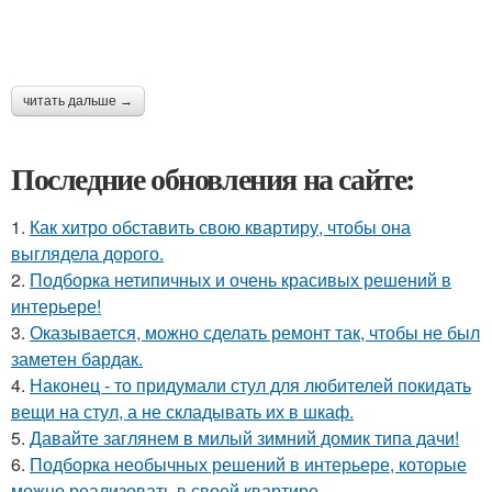
читать дальше →
Последние обновления на сайте:
1.
Как хитро обставить свою квартиру, чтобы она
выглядела дорого.
2.
Подборка нетипичных и очень красивых решений в
интерьере!
3.
Оказывается, можно сделать ремонт так, чтобы не был
заметен бардак.
4.
Наконец - то придумали стул для любителей покидать
вещи на стул, а не складывать их в шкаф.
5.
Давайте заглянем в милый зимний домик типа дачи!
6.
Подборка необычных решений в интерьере, которые
можно реализовать в своей квартире.