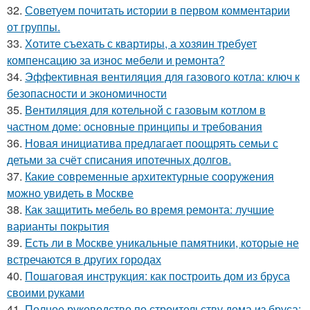
32.
Советуем почитать истории в первом комментарии
от группы.
33.
Хотите съехать с квартиры, а хозяин требует
компенсацию за износ мебели и ремонта?
34.
Эффективная вентиляция для газового котла: ключ к
безопасности и экономичности
35.
Вентиляция для котельной с газовым котлом в
частном доме: основные принципы и требования
36.
Новая инициатива предлагает поощрять семьи с
детьми за счёт списания ипотечных долгов.
37.
Какие современные архитектурные сооружения
можно увидеть в Москве
38.
Как защитить мебель во время ремонта: лучшие
варианты покрытия
39.
Есть ли в Москве уникальные памятники, которые не
встречаются в других городах
40.
Пошаговая инструкция: как построить дом из бруса
своими руками
41.
Полное руководство по строительству дома из бруса: