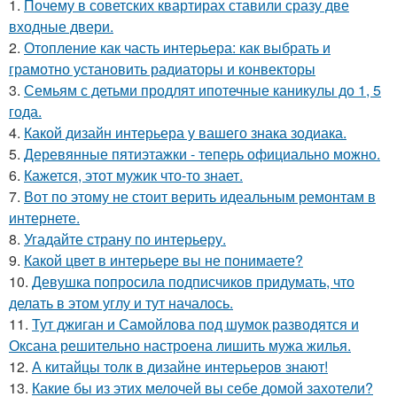
1.
Почему в советских квартирах ставили сразу две
входные двери.
2.
Отопление как часть интерьера: как выбрать и
грамотно установить радиаторы и конвекторы
3.
Семьям с детьми продлят ипотечные каникулы до 1, 5
года.
4.
Какой дизайн интерьера у вашего знака зодиака.
5.
Деревянные пятиэтажки - теперь официально можно.
6.
Кажется, этот мужик что-то знает.
7.
Вот по этому не стоит верить идеальным ремонтам в
интернете.
8.
Угадайте страну по интерьеру.
9.
Какой цвет в интерьере вы не понимаете?
10.
Девушка попросила подписчиков придумать, что
делать в этом углу и тут началось.
11.
Тут джиган и Самойлова под шумок разводятся и
Оксана решительно настроена лишить мужа жилья.
12.
А китайцы толк в дизайне интерьеров знают!
13.
Какие бы из этих мелочей вы себе домой захотели?