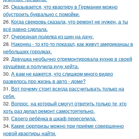
25.
Оказывается, что квартиру в Германии можно
обустроить буквально с помойки.
26.
Когда свекровь сказала, что ремонт не нужен, а ты
всё равно сделала.
27.
Очередная поделка из шин на дачу.
28.
Наконец - то кто-то показал, как живут американцы в
небольших городках.
29.
Девушка необычно отремонтировала кухню в своей
хрущёвке и получила кучу хейта.
30.
А вам не кажется, что слишком много видео
развелось про жизнь в авто - доме?
31.
Вот почему стоит всегда рассчитывать только на
себя.
32.
Вопрос, на который смогут ответить только те, кто
хоть раз делал ремонт самостоятельно.
33.
Своего ребёнка в шкаф переселила.
34.
Какие сюрпризы можно при приёме совершенно
новой квартиры найти.