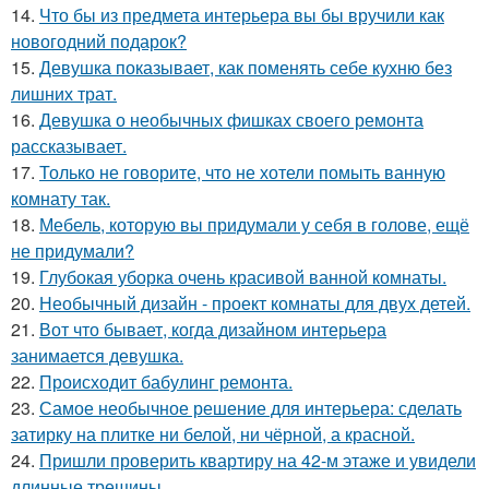
14.
Что бы из предмета интерьера вы бы вручили как
новогодний подарок?
15.
Девушка показывает, как поменять себе кухню без
лишних трат.
16.
Девушка о необычных фишках своего ремонта
рассказывает.
17.
Только не говорите, что не хотели помыть ванную
комнату так.
18.
Мебель, которую вы придумали у себя в голове, ещё
не придумали?
19.
Глубокая уборка очень красивой ванной комнаты.
20.
Необычный дизайн - проект комнаты для двух детей.
21.
Вот что бывает, когда дизайном интерьера
занимается девушка.
22.
Происходит бабулинг ремонта.
23.
Самое необычное решение для интерьера: сделать
затирку на плитке ни белой, ни чёрной, а красной.
24.
Пришли проверить квартиру на 42-м этаже и увидели
длинные трещины.