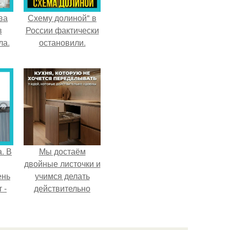
ва
Схему долиной" в
в
России фактически
ла.
остановили.
. В
Мы достаём
двойные листочки и
ень
учимся делать
 -
действительно
удобную кухню.