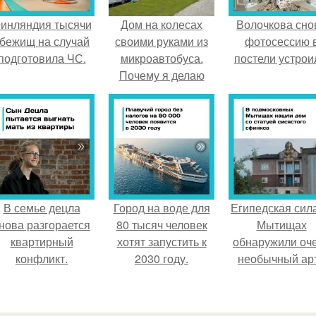
инляндия тысячи
Дом на колесах
Волочкова сно
бежищ на случай
своими руками из
фотосессию 
подготовила ЧС.
микроавтобуса.
постели устрои
Почему я делаю
автодом из
маленького
микроавтобуса
В семье децла
Город на воде для
Египедская сила
нова разгорается
80 тысяч человек
Мытищах
квартирный
хотят запустить к
обнаружили оч
конфликт.
2030 году.
необычный арт
объект.