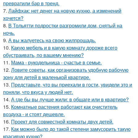
превратили бар в тренд.
7.
Лайфхак: нет денег на новую кухню, а изменений
хочется?
8.
В Тольятти подростки разгромили дом, снятый на
ночь.
9.
А вы жалуетесь на свою жилпрощадь.
10.
Какую мебель и в какую комнату дороже всего
обустраивать, по вашему мнению?
11.
Мама - рукодельница - счастье в семье.
12.
Ловите советы, как организовать удобную рабочую
зону для детей в маленькой квартире.
13.
Представьте, что вы приехали в гости, увидели это и
поняли, что вкуса у людей нет.
14.
А где бы вы лучше жили: в общаге или в квартире?
15.
Комнатные растения работают как очиститель
воздуха - и стоят дешевле.
16.
Проект для совместной комнаты двух детей.
17.
Как можно было до такой степени замусорить такую
красивую кухню?