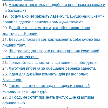
18.
А как вы относитесь к подобным решёткам на окнах и
на балконах?
19.
Госдума хочет закрыть лазейку "Бабушкиных Схем" -
правила сделок с пенсионерами ужесточают.
20.
Давайте мы посмотрим, как обставляют свои
квартиры в Японии.
21.
Девушка показывает, как поменять себе кухню без
лишних трат.
22.
Шпаргалка для тех, кто не знает правил сочетаний
цветов в интерьере.
23.
Попытайтесь вспомнить все вещи в своём доме.
24.
Льготная ипотека за обещание ребёнка завести.
25.
Идея для дизайна комнаты для разнополых
близнецов.
26.
Такого, вы точно никогда не видели: скрытый
холодильник в гарнитуре.
27.
В Госдуме хотят признать пустующие квартиры
официально.