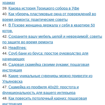
храмах
39.
Какова история Троицкого собора в Уфе
40.
Как уберечь пластиковые окна от повреждений во
время ремонта: практические советы
41.
В Пскове женщина держала у себя в квартире 50
котов.
42.
Сохраните вашу мебель целой и невредимой: советы
по защите во время ремонта
43.
Headlines:
44.
Сруб бани из бруса: простое руководство для
начинающих
45.
Садовая скамейка своими руками: пошаговая
инструкция
46.
Какие уникальные сувениры можно привезти из
Ульяновска
47.
Скамейка из профиля 40х20: простота и
функциональность для вашего интерьера
48.
Как повесить потолочный карниз: пошаговая
инструкция