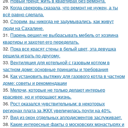
28.
Новый тренд: жить в квартирах без ремонта.
29.
Когда свекровь сказала, что ремонт не нужен, а ты
всё равно сделала.
30.
Спорим, вы никогда не задумывались, как живут
люди на Сахалине.
31.
Парень решил не выбрасывать мебель от хозяина
квартиры и захотел его переделать.
32.
Пока все красят стены в белый цвет, эта девушка
решила играть по-другому.
33.
Вентиляция для котельной с газовым котлом в
частном доме: основные принципы и требования
34.
Как установить вытяжку для газового котла в частном
доме: советы и рекомендации
35.
Мелочи, которые не только делают интерьер
красивее, но и упрощают жизнь.
36.
Рост оказался чувствительным: в некоторых
регионах плата за ЖКХ увеличилась почти на 40%.
37.
Вид из окон отдельных аплодисментов заслуживает.
38.
Какие интересные факты о московских монастырях и