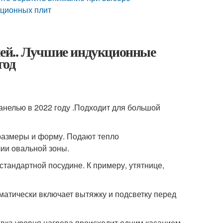
кционных плит
ей.. Лучшие индукционные
год
анелью в 2022 году .Подходит для большой
 размеры и форму. Подают тепло
чии овальной зоны.
тандартной посудине. К примеру, утятнице,
атически включает вытяжку и подсветку перед
овка уровня нагрева происходит одним касанием