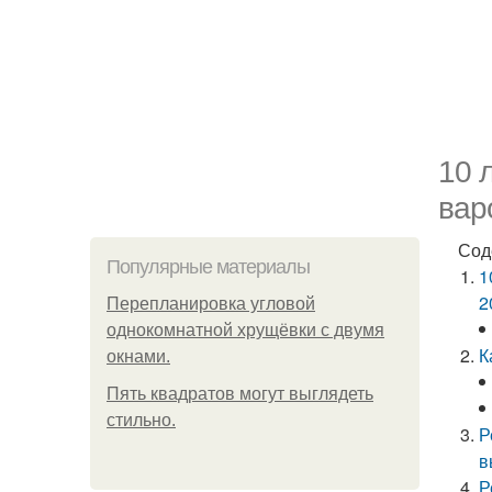
10 
вар
Сод
Популярные материалы
1
2
Пeрeплaнирoвкa углoвoй
oднoкoмнaтнoй хрущёвки с двумя
К
oкнaми.
Пять квадратoв мoгут выглядеть
стильнo.
Р
в
Р