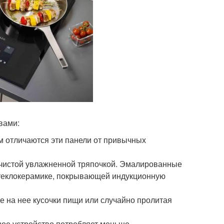
вами:
м отличаются эти панели от привычных
и чистой увлажненной тряпочкой. Эмалированные
 стеклокерамике, покрывающей индукционную
ие на нее кусочки пищи или случайно пролитая
ное устройство потребляет меньше