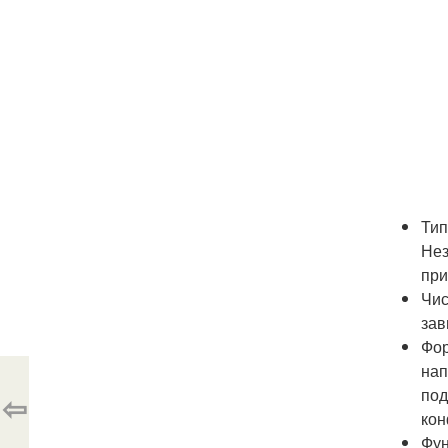
Тип
Нез
при
Чис
зав
Фор
нап
под
⇦
кон
Фун