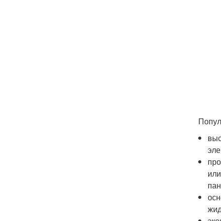
Попул
выс
эле
про
или
пан
осн
жид
эко