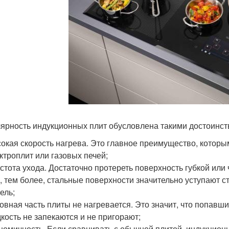
ярность индукционных плит обусловлена такими достоинст
окая скорость нагрева. Это главное преимущество, которы
ктроплит или газовых печей;
стота ухода. Достаточно протереть поверхность губкой ил
, тем более, стальные поверхности значительно уступают
ель;
овная часть плиты не нагревается. Это значит, что попавш
кость не запекаются и не пригорают;
номичность. Если сравнивать с обычной плитой, индукцион