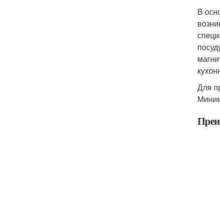
В осн
возни
специ
посуд
магни
кухон
Для п
Миним
Преи