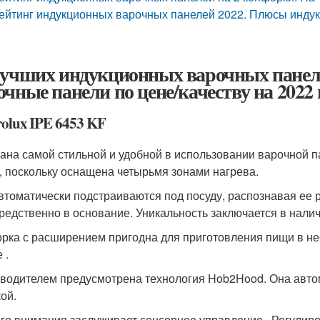
ейтинг индукционных варочных панелей 2022. Плюсы инду
лучших индукционных варочных панел
очные панели по цене/качеству на 2022 
rolux IPE 6453 KF
ана самой стильной и удобной в использовании варочной п
, поскольку оснащена четырьмя зонами нагрева.
втоматически подстраиваются под посуду, распознавая ее
редственно в основание. Уникальность заключается в нали
рка с расширением пригодна для приготовления пищи в нес
 .
водителем предусмотрена технология Hob2Hood. Она автом
ой.
го внимания заслуживает сенсорное управление . Регулир