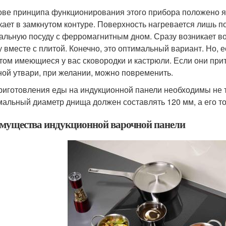
ове принципа функционирования этого прибора положено я
кает в замкнутом контуре. Поверхность нагревается лишь по
альную посуду с ферромагнитным дном. Сразу возникает в
у вместе с плитой. Конечно, это оптимальный вариант. Но,
том имеющиеся у вас сковородки и кастрюли. Если они прит
ной утвари, при желании, можно повременить.
риготовления еды на индукционной панели необходимы не 
альный диаметр днища должен составлять 120 мм, а его т
мущества индукционной варочной панели