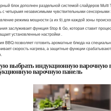
рный блок дополнен раздельной системой слайдеров Multi 
ь с четырьмя независимыми чувствительными сенсорными 
вление режима мощности (а их 9) для каждой зоны происход
ния заслуживает функция Stop & Go, которая ставит процес
ащает установленные настройки .
ия BBQ позволяет готовить ароматные блюда на специальн
чивает скорость нагрева, а защитные функции срабатывают
.
ую выбрать индукционную варочную п
укционную варочную панель