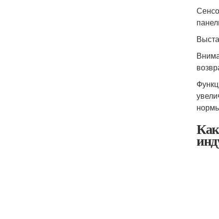
Сенсо
панел
Выста
Внима
возвр
Функц
увели
нормы
Как
инд