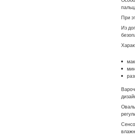
пальц
При э
Из до
безоп
Харак
мак
мин
раз
Вароч
дизай
Оваль
регул
Сенсо
влажн