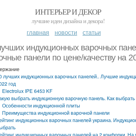
ИНТЕРЬЕР И ДЕКОР
лучшие идеи дизайна и декора!
главная
новости
статьи
лучших индукционных варочных пане
очные панели по цене/качеству на 2
ержание
0 лучших индукционных варочных панелей.. Лучшие индукц
022 год
Electrolux IPE 6453 KF
акую выбрать индукционную варочную панель. Как выбрать
Особенности индукционной плиты
Преимущества индукционной варочной панели
ейтинг индукционных варочных панелей украина. Индукци
ыбрать
ейтинг индукционных варочных панелей на 2 конфорки. На 