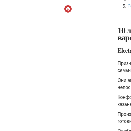
Р
10 
вар
Elect
Призн
семьи
Они а
непос
Конфо
казане
Произ
готовк
Особо