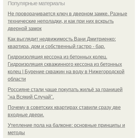
Популярные материалы
Не проворачивается ключ в дверном замке. Разные
технические неполадки, и как при них вскрыть
дверной замок
Как выглядит недвижимость Вани Дмитриенко:
квартира, дом и собственный гастро - бар.
Гидроизоляция кессона из бетонных колец.
Гидроизоляция скважинного кессона из бетонных
колец | Бурение скважин на воду в Нижегородской
области
Россияне стали чаще покупать жильё за границей
"на Всякий Случай".
Почему в советских квартирах ставили сразу две
входные двери.
Утепление пола на балконе: основные принципы и
методы