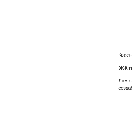
Красн
Жёлт
Лимон
созда