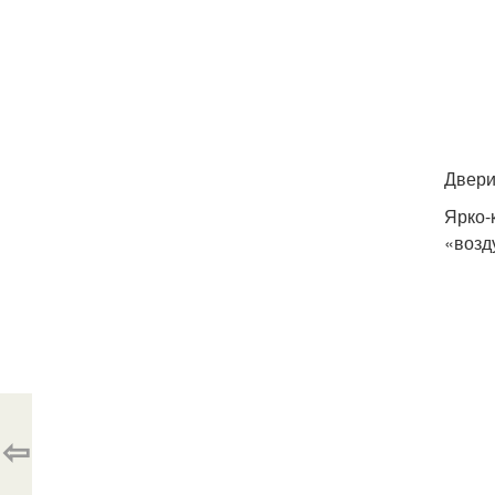
Двери
Ярко-
«возд
⇦