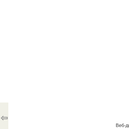
⇦
Веб-д