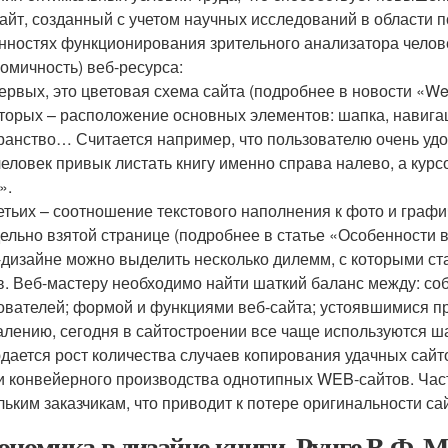
 сайт, созданный с учетом научных исследований в области 
нностях функционирования зрительного анализатора челове
номичность) веб-ресурса:
первых, это цветовая схема сайта (подробнее в новости «Web
вторых – расположение основных элементов: шапка, навига
ранство… Считается например, что пользователю очень удо
человек привык листать книгу именно справа налево, а курс
».
ретьих – соотношение текстового наполнения к фото и гра
дельно взятой странице (подробнее в статье «Особенности в
-дизайне можно выделить несколько дилемм, с которыми ст
в. Веб-мастеру необходимо найти шаткий баланс между: с
ователей; формой и функциями веб-сайта; устоявшимися п
алению, сегодня в сайтостроении все чаще используются ш
дается рост количества случаев копирования удачных сайто
и конвейерного производства однотипных WEB-сайтов. Час
льким заказчикам, что приводит к потере оригинальности са
ономика в дизайне книги. Рунге В.Ф. 