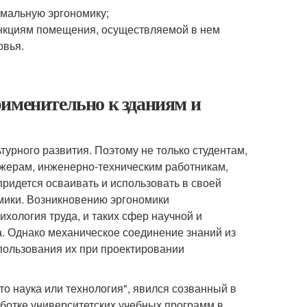
мальную эргономику;
ункциям помещения, осуществляемой в нем
овья.
рименительно к зданиям и
турного развития. Поэтому не только студентам,
жерам, инженерно-техническим работникам,
ридется осваивать и использовать в своей
мики. Возникновению эргономики
ихология труда, и таких сфер научной и
да. Однако механическое соединение знаний из
спользования их при проектировании
о наука или технология", явился созванный в
ботке университетских учебных программ в