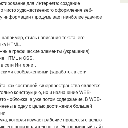
ектирование для Интернета: создание
мо чисто художественного оформления веб-
дачу информации (продумывает наиболее удачное
 например, стиль написания текста, его
ыка HTML.
ожные графические элементы (украшения).
ние HTML и CSS.
 в сети Интернет.
ческими соображениями (заработок в сети
а, как составной киберпространства является
только конструкцию, но и назначение WEB-
 это - обложка, а уже потом содержание. В WEB-
инены в одну с целью достижения большей
ни.
ука, которая изучает рабочие процессы с целью
ию его производительности. Эргономичный сайт