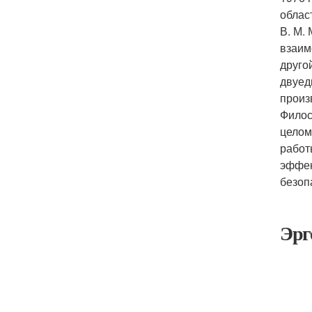
облас
В. М.
взаим
друго
двуед
произ
Филос
целом
работ
эффек
безоп
Эрг