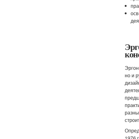
пра
осв
дея
Эрг
кон
Эргон
но и 
дизай
деяте
предш
практ
разны
строи
Опред
1976 