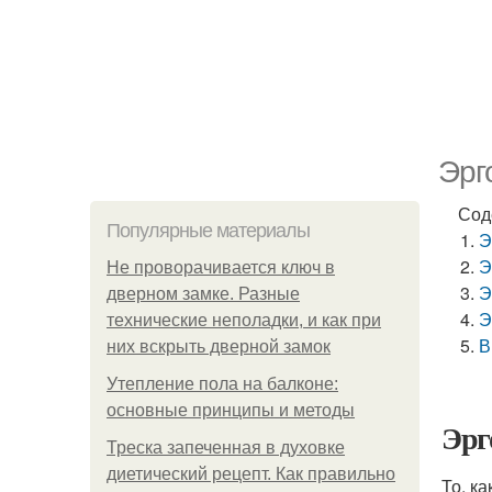
Эрг
Сод
Популярные материалы
Э
Э
Не проворачивается ключ в
Э
дверном замке. Разные
Э
технические неполадки, и как при
В
них вскрыть дверной замок
Утепление пола на балконе:
основные принципы и методы
Эрг
Треска запеченная в духовке
диетический рецепт. Как правильно
То, к