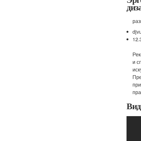
диз
раз
djv
12.
Рек
и с
иск
Пре
при
пра
Вид