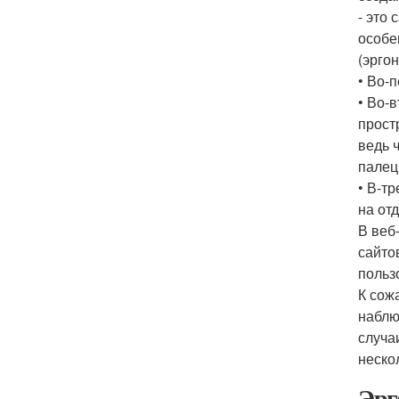
- это
особе
(эрго
• Во-
• Во-
прост
ведь 
палец
• В-т
на от
В веб
сайто
польз
К сож
наблю
случа
неско
Эрг