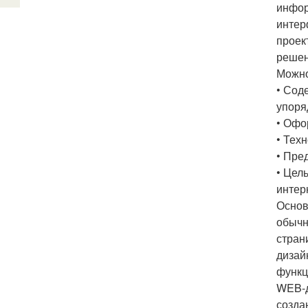
инфор
интер
проек
решен
Можно
• Сод
упоря
• Офо
• Тех
• Пре
• Цел
интерн
Основ
обычн
стран
дизай
функц
WEB-д
созда