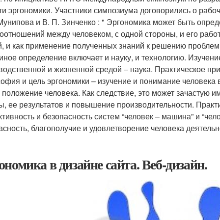
ти эргономики. Участники симпозиума договорились о рабо
 Мунипова и В. П. Зинченко : " Эргономика может быть опре
оотношений между человеком, с одной стороны, и его рабо
й, и как применение полученных знаний к решению проблем
иное определение включает и науку, и технологию. Изучени
водственной и жизненной средой – наука. Практическое при
офия и цель эргономики – изучение и понимание человека в 
 положение человека. Как следствие, это может зачастую и
ы, ее результатов и повышение производительности. Практи
тивность и безопасность систем “человек – машина” и “че
асность, благополучие и удовлетворение человека деятельно
ономика в дизайне сайта. Веб-дизайн.