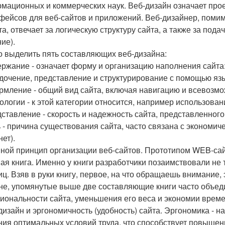
мационных и коммерческих наук. Веб-дизайн означает про
фейсов для веб-сайтов и приложений. Веб-дизайнер, поми
та, отвечает за логическую структуру сайта, а также за по
ие).
 выделить пять составляющих веб-дизайна:
ержание - означает форму и организацию наполнения сайта:
дочение, представление и структурирование с помощью яз
рмление - общий вид сайта, включая навигацию и всевозм
нологии - к этой категории относится, например использова
дставление - скорость и надежность сайта, представленного
ь - причина существования сайта, часто связана с экономи
ет).
ной принцип организации веб-сайтов. Прототипом WEB-сайт
ая книга. Именно у книги разработчики позаимствовали не 
иц. Взяв в руки книгу, первое, на что обращаешь внимание,
не, упомянутые выше две составляющие книги часто объед
иональности сайта, уменьшения его веса и экономии време
изайн и эргономичность (удобность) сайта. Эргономика - на
ния оптимальных условий труда, что способствует повышен