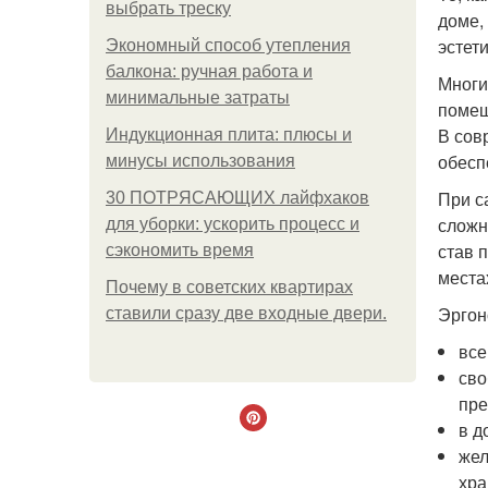
выбрать треску
доме,
эстет
Экономный способ утепления
балкона: ручная работа и
Многи
минимальные затраты
помещ
В сов
Индукционная плита: плюсы и
обесп
минусы использования
При с
30 ПОТРЯСАЮЩИХ лайфхаков
сложно
для уборки: ускорить процесс и
став 
сэкономить время
места
Почему в советских квартирах
Эргон
ставили сразу две входные двери.
все
сво
пре
в д
жел
хра