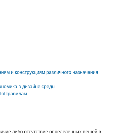
ниям и конструкциям различного назначения
гономика в дизайне среды
нПоПравилам
аличие либо отсутствие определенных вещей в