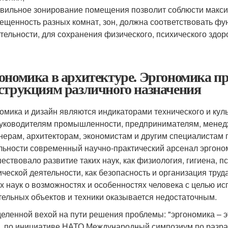
вильное зонирование помещения позволит соблюсти макси
ещенность разных комнат, зон, должна соответствовать ф
тельности, для сохранения физического, психического здор
ономика в архитектуре. Эргономика п
струкциям различного назначения
омика и дизайн являются индикаторами технического и куль
руководителям промышленности, предпринимателям, менед
нерам, архитекторам, экономистам и другим специалистам п
льности современный научно-практический арсенал эргоно
ествовало развитие таких наук, как физиология, гигиена, пс
ической деятельности, как безопасность и организация тру
х наук о возможностях и особенностях человека с целью и
тельных объектов и техники оказывается недостаточным.
еленной вехой на пути решения проблемы: "эргономика – эт
г. по инициативе НАТО Международный симпозиум по разра