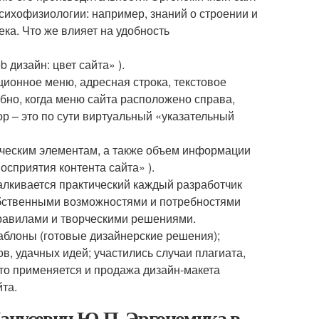
психофизиологии: например, знаний о строении и
ка. Что же влияет на удобность
 дизайн: цвет сайта» ).
ционное меню, адресная строка, текстовое
бно, когда меню сайта расположено справа,
ор – это по сути виртуальный «указательный
фическим элементам, а также объем информации
осприятия контента сайта» ).
алкивается практический каждый разработчик
обственными возможностями и потребностями
равилами и творческими решениями.
аблоны (готовые дизайнерские решения);
в, удачных идей; участились случаи плагиата,
то применяется и продажа дизайн-макета
йта.
Манусевич Ю.П. Эргономика в