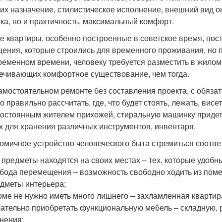
 их назначение, стилистическое исполнение, внешний вид о
ика, но и практичность, максимальный комфорт.
е квартиры, особенно построенные в советское время, пос
ения, которые строились для временного проживания, но 
ременном времени, человеку требуется разместить в жило
ечивающих комфортное существование, чем тогда.
амостоятельном ремонте без составления проекта, с обяз
 правильно рассчитать, где, что будет стоять, лежать, висе
постоянным жителем прихожей, стиральную машинку придется
х для хранения различных инструментов, инвентаря.
омичное устройство человеческого быта стремиться соотв
 предметы находятся на своих местах – тех, которые удобн
бода перемещения – возможность свободно ходить из поме
дметы интерьера;
оме не нужно иметь много лишнего – захламленная квартир
ательно приобретать функциональную мебель – складную,
нения;