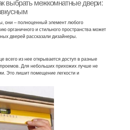
ак выбрать межкомнатные двери:
звкусным
ы, они – полноценный элемент любого
ен в интерьере
Темные двери
нию органичного и стильного пространства может
ных дверей рассказали дизайнеры.
замки в дверях
Двери для квартиры
 всего из нее открывается доступ в разные
 проемов. Для небольших прихожих лучше не
и. Это лишит помещение легкости и
ходные двери
Дверь в цвет
и к белому полу
Бежевые двери