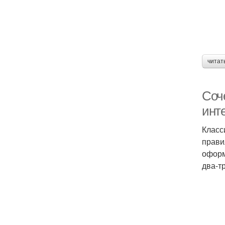
Дв
Дв
читат
Соч
инт
Класс
прави
оформ
два-т
Дв