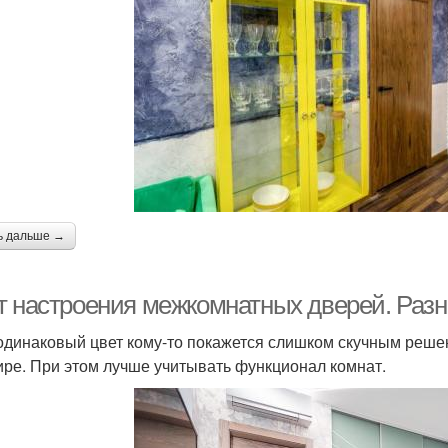
Д
верь с элементами
Двери в цвет
Дверь по фен
Двери по фен
Дв
ь дальше →
Двери в унисон
т настроения межкомнатных дверей. Разн
одинаковый цвет кому-то покажется слишком скучным реше
ире. При этом лучше учитывать функционал комнат.