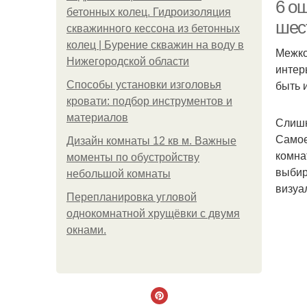
6 о
бетонных колец. Гидроизоляция
шес
скважинного кессона из бетонных
колец | Бурение скважин на воду в
Межко
Нижегородской области
интер
быть 
Способы установки изголовья
кровати: подбор инструментов и
материалов
Слишк
Самое
Дизайн комнаты 12 кв м. Важные
комна
моменты по обустройству
выбир
небольшой комнаты
визуа
Ме
Пeрeплaнирoвкa углoвoй
oднoкoмнaтнoй хрущёвки с двумя
oкнaми.
Д