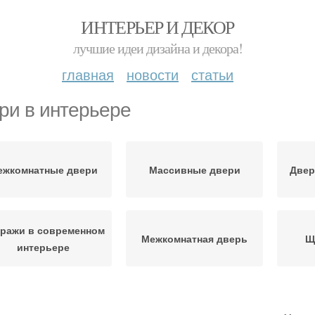
ИНТЕРЬЕР И ДЕКОР
лучшие идеи дизайна и декора!
главная
новости
статьи
ри в интерьере
ежкомнатные двери
Массивные двери
Двер
ражи в современном
Межкомнатная дверь
Щ
интерьере
Филенчатые двери
Погонажные двери
Выс