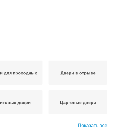
и для проходных
Двери в отрыве
итовые двери
Царговые двери
Показать все
оты в интерьере
Высокие двери