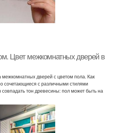
чки в интерьере
Светлые двери
ерь с зеркалом
Двери на контрасте
ом. Цвет межкомнатных дверей в
вери по цвету
Двери по способу
а межкомнатных дверей с цветом пола. Как
ошо сочетающиеся с различными стилями
совпадать тон древесины: пол может быть на
здвижные двери
Двери по материалу
и в соответствии
Двери в белом