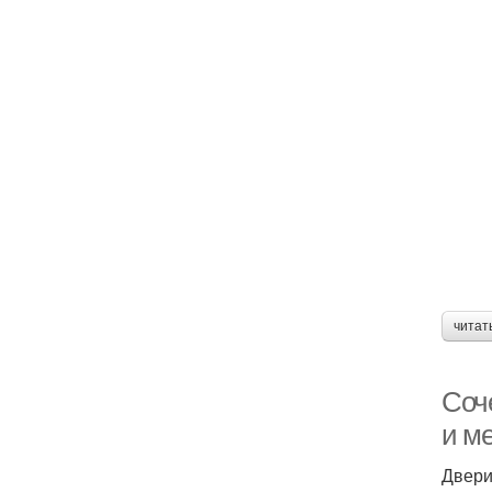
читат
Соч
и м
Двери