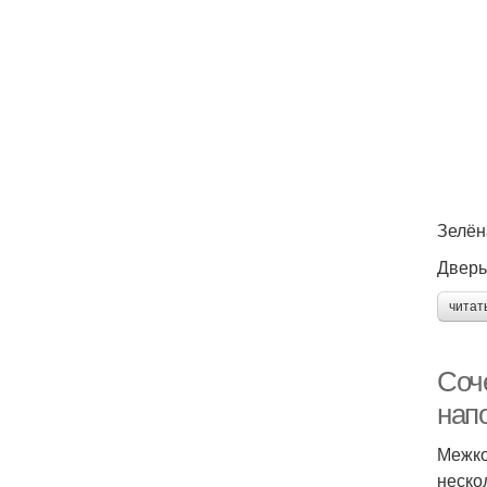
Зелён
Дверь
читат
Соч
нап
Межко
неско