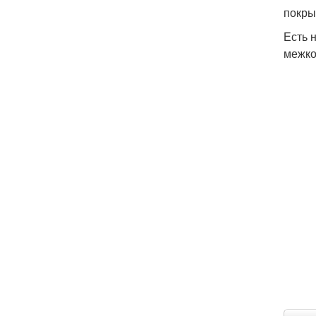
покры
Есть 
межко