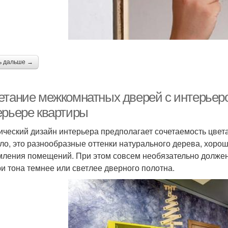
Двери с черными
ери в разных стилях
Ру
ручками
ери в скандинавский
ь дальше →
Входная дверь
Дв
интерьер
етание межкомнатных дверей с интерьер
Двери в
ерьере квартиры
Светлая дверь
Д
минималистичном
ический дизайн интерьера предполагает сочетаемость цвет
ло, это разнообразные оттенки натурального дерева, хор
ления помещений. При этом совсем необязательно должен 
Распашные двери
Маятниковые двери
Ра
ри тона темнее или светлее дверного полотна.
ери в современном
Двери по дизайну
Двер
стиле