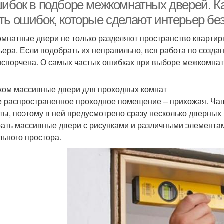
шибок в подборе межкомнатных дверей. К
ть ошибок, которые сделают интерьер бе
мнатные двери не только разделяют пространство квартир
Двери с фрамугой
Двери с интерьером
Ст
ьера. Если подобрать их неправильно, вся работа по созда
испорчена. О самых частых ошибках при выборе межкомнат
Фурнитуры для
ом массивные двери для проходных комнат
Разные двери
•
межкомнатных дверей
 распространенное проходное помещение – прихожая. Чаще
ты, поэтому в ней предусмотрено сразу несколько дверных
ать массивные двери с рисунками и различными элементам
льного простора.
таллические двери
Дверь к интерьеру
В
вери с элементами
Серые двери
Двер