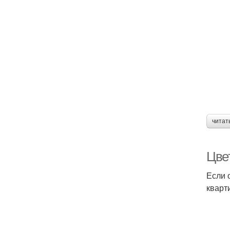
Д
читат
Цве
Если 
кварт