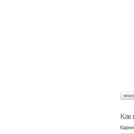
читат
Как
Карни