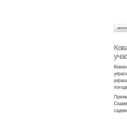
читат
Ков
уча
Кован
украс
украш
погод
Преим
Скаме
садов