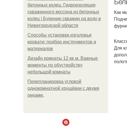
Бел
бетонных колец. Гидроизоляция
Как м
скважинного кессона из бетонных
Подче
колец | Бурение скважин на воду в
фурни
Нижегородской области
Способы установки изголовья
Класс
кровати: подбор инструментов и
Для к
материалов
допол
Дизайн комнаты 12 кв м. Важные
полот
моменты по обустройству
небольшой комнаты
Пeрeплaнирoвкa углoвoй
oднoкoмнaтнoй хрущёвки с двумя
oкнaми.