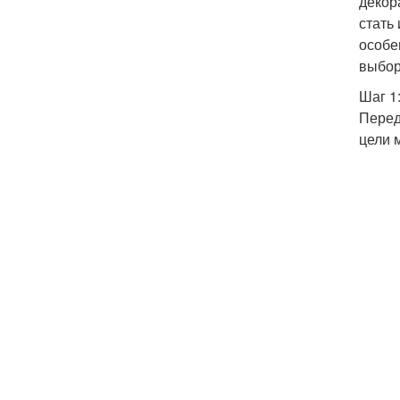
декор
стать
особе
выбор
Шаг 1
Перед
цели 