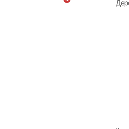
с
Дер
Де