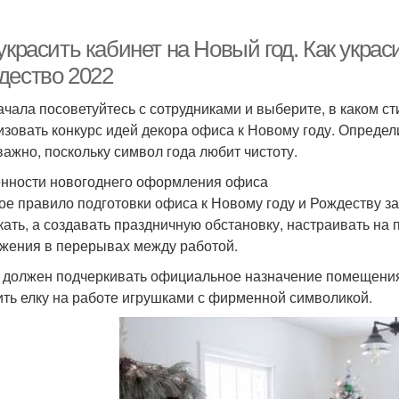
украсить кабинет на Новый год. Как украс
дество 2022
ачала посоветуйтесь с сотрудниками и выберите, в каком с
изовать конкурс идей декора офиса к Новому году. Определ
 важно, поскольку символ года любит чистоту.
нности новогоднего оформления офиса
ое правило подготовки офиса к Новому году и Рождеству з
кать, а создавать праздничную обстановку, настраивать на
жения в перерывах между работой.
 должен подчеркивать официальное назначение помещения,
ить елку на работе игрушками с фирменной символикой.