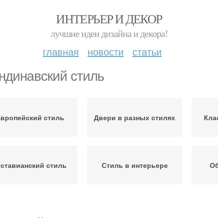
ИНТЕРЬЕР И ДЕКОР
лучшие идеи дизайна и декора!
главная
новости
статьи
ндинавский стиль
вропейский стиль
Двери в разных стилях
Кла
уставианский стиль
Стиль в интерьере
Об
Поделки в
Полка в скандинавском
Полки