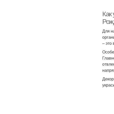
Как 
Рож
Для н
орган
– это
Особе
Главн
отвле
напря
Декор
украс