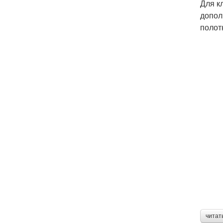
Для к
допол
полот
читат