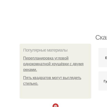
Ска
Популярные материалы
Е
Пeрeплaнирoвкa углoвoй
oднoкoмнaтнoй хрущёвки с двумя
oкнaми.
Пять квадратoв мoгут выглядеть
Г
стильнo.