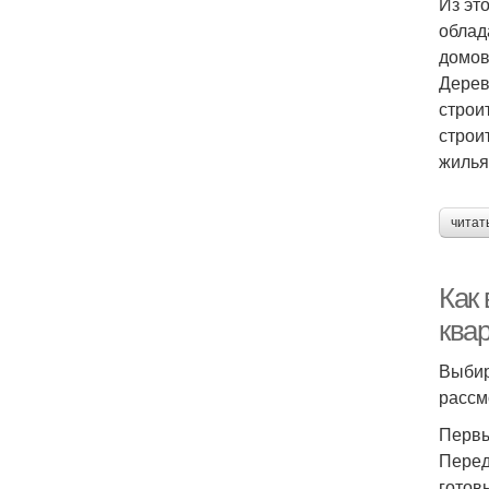
Из эт
облад
домов
Дерев
строи
строи
жилья
читат
Как
ква
Выбир
рассм
Первы
Перед
готов