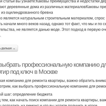
ой статьи вы узнаете:Каковы преимущества и недостатки 
ают деревянные дома из различных материаловКаковы пре
 из оцилиндрованного бревна
о является натуральным строительным материалом, спрос н
ть начали много веков назад, однако тот факт, что мы и по 
тельства, не является данью моде. Этот подход в первую о
.
ь дальше →
 выбрать профессиональную компанию д
ртир под ключ в Москве
ая компанию для ремонта квартиры, важно обратить вниман
отрим, как выбрать профессиональную компанию для ремон
й шаг: определение бюджета
 тем, как начать поиск компании для ремонта квартиры, ва
ы потратить на ремонт и что вы хотите получить в итоге.