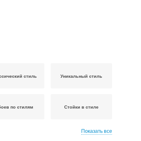
ссический стиль
Уникальный стиль
оев по стилям
Стойки в стиле
Показать все
 в скандинавском
Стиль из ремней