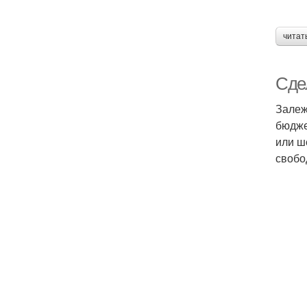
читат
Сде
Залеж
бюдже
или ш
свобо