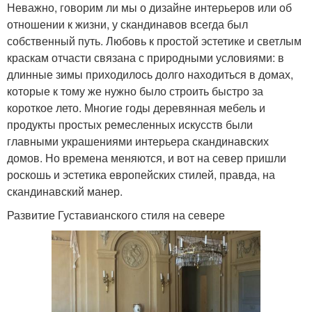
Неважно, говорим ли мы о дизайне интерьеров или об
Мебель в
отношении к жизни, у скандинавов всегда был
Красивые интерьеры
средневековом стиле
собственный путь. Любовь к простой эстетике и светлым
краскам отчасти связана с природными условиями: в
длинные зимы приходилось долго находиться в домах,
которые к тому же нужно было строить быстро за
Готический стиль
Готический интерьер
короткое лето. Многие годы деревянная мебель и
продукты простых ремесленных искусств были
главными украшениями интерьера скандинавских
домов. Но времена меняются, и вот на север пришли
роскошь и эстетика европейских стилей, правда, на
Русский интерьер
"стили в интерьере
скандинавский манер.
Развитие Густавианского стиля на севере