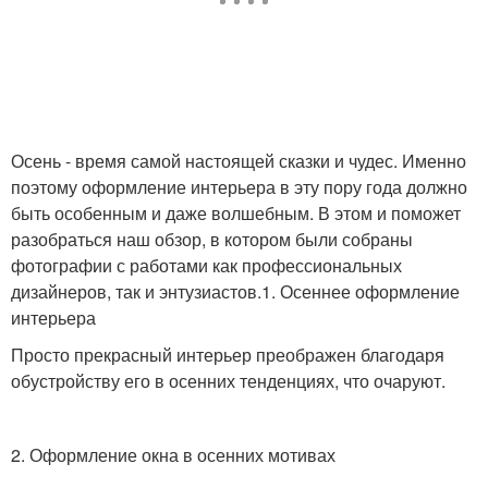
Чердак в
Брутализм в интерьере
промышленном стиле
Осень - время самой настоящей сказки и чудес. Именно
поэтому оформление интерьера в эту пору года должно
Брутальный стиль
Интерьер в стиле
быть особенным и даже волшебным. В этом и поможет
разобраться наш обзор, в котором были собраны
фотографии с работами как профессиональных
дизайнеров, так и энтузиастов.1. Осеннее оформление
Честный интерьер
Дом в стиле
интерьера
Просто прекрасный интерьер преображен благодаря
обустройству его в осенних тенденциях, что очаруют.
Очаровательный
Цветы в интерьере
интерьер
2. Оформление окна в осенних мотивах