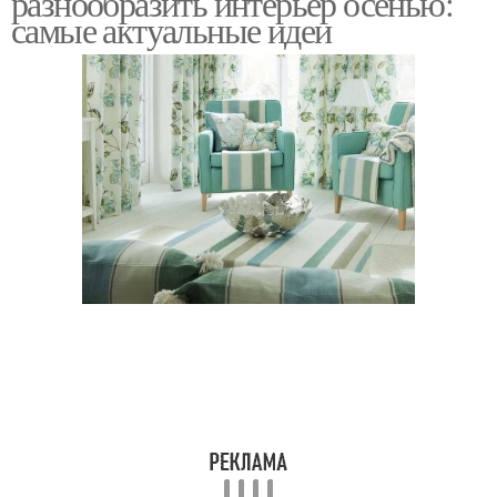
разнообразить интерьер осенью:
самые актуальные идеи
Квартира в
Скандинавский стиль
европейском стиле
Спальня в европейском
Европейский стиль
стиле
Интерьер в корейском
Корейский стиль
стиле
Кафе в корейском
Современный стиль
стиле