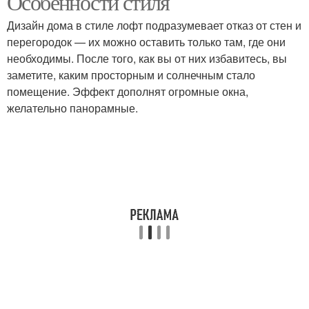
Особенности стиля
Дизайн дома в стиле лофт подразумевает отказ от стен и
перегородок — их можно оставить только там, где они
Чердак в
необходимы. После того, как вы от них избавитесь, вы
Брутальный стиль
промышленном стиле
заметите, каким просторным и солнечным стало
помещение. Эффект дополнят огромные окна,
желательно панорамные.
Стиль в интерьере
Честный интерьер
Очаровательный
Цветы в интерьере
интерьер
Мебель в интерьере
Белый интерьер