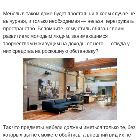
Мебель в таком доме будет простая, ни в коем случае не
вычурная, и только необходимая — нельзя перегружать
Черно-белый интерьер
Белый стиль
пространство. Вспомните, кому стиль обязан своим
развитием: молодым людям, занимающимся
творчеством и живущим на доходы от него — откуда у
них средства на роскошную обстановку?
Квартиры в стиле
Мебель в стиле
Квартира в стиле
Так что предметы мебели должны иметься только те, без
которых вы не сможете обойтись, а внешний вид их не