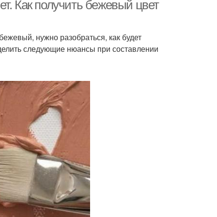
интерьера
т. Как получить бежевый цвет
бежевый, нужно разобраться, как будет
ежево-желтый
Карамель в интерьере
ыделить следующие нюансы при составлении
интерьер
а для интерьера
Цвета по зонам
енний интерьер
Тренды в интерьере
ан в интерьере
Цвета на помещение