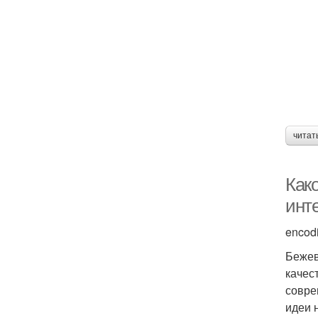
читат
Како
инт
encod
Бежев
качес
совре
идеи 