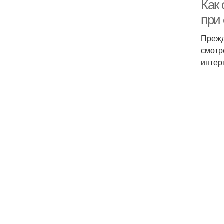
Как
при
Прежд
смотр
интер
Ц
Со