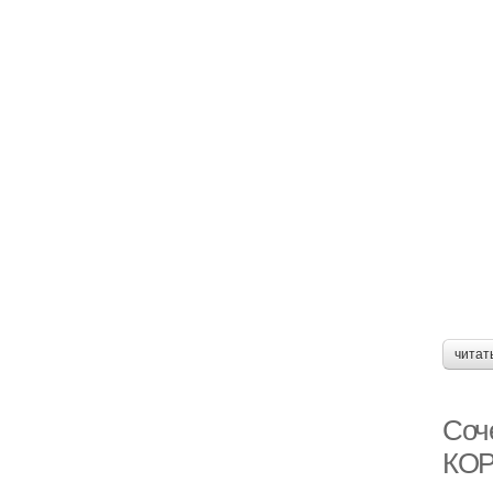
читат
Соч
КО