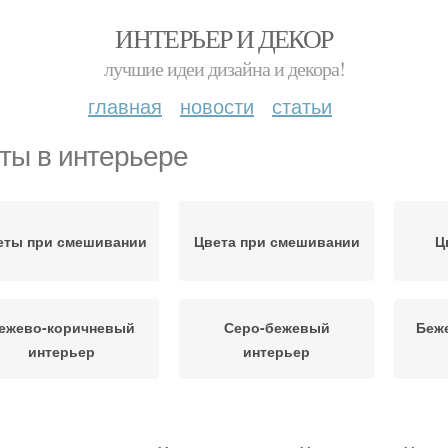
ИНТЕРЬЕР И ДЕКОР
лучшие идеи дизайна и декора!
главная
новости
статьи
ты в интерьере
еты при смешивании
Цвета при смешивании
Ц
ежево-коричневый
Серо-бежевый
Беж
интерьер
интерьер
Пара в интерьере
Цветы с чем