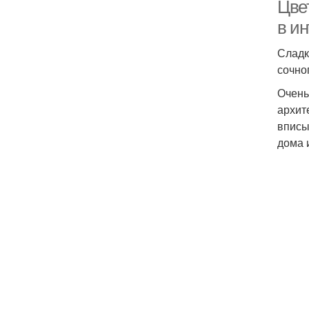
Цве
в и
Сладк
сочно
Очень
архит
вписы
дома 