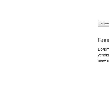
И
читат
Боло
Болот
успок
пике 