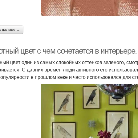
нтерьер в бежевых
Интер
Цвета в разных стилях
тонах
б
ь дальше →
Интерьер с яркими
Бежевый интерьер
Меб
акцентами
тный цвет с чем сочетается в интерьере.
ный цвет один из самых спокойных оттенков зеленого, смотр
Очаровательный
аивается. С давних времен люди активного его использова
Белый интерьер
Шик
интерьер
популярности в прошлом веке и часто использовался для сте
Обои в интерьере
Мемфис в интерьере
Сочет
Цветы в кухне
Брюля в интерьере