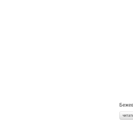
Бежев
читат