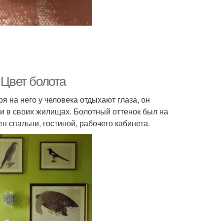
ьер в шоколадно-
Цвета в гарнитуре
ежевых тонах
ель в интерьере
Цвет в интерьере
 Цвет болота
я на него у человека отдыхают глаза, он
ли в своих жилищах. Болотный оттенок был на
арный интерьер
Решение для интерьера
н спальни, гостиной, рабочего кабинета.
ание в интерьере
Коричневый интерьер