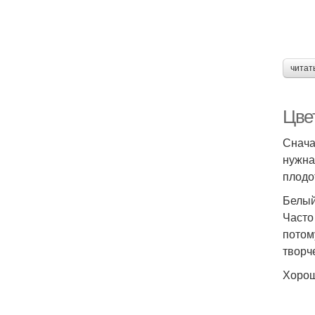
читат
Цве
Снача
нужна
плодо
Белы
Часто
потом
творч
Хорош