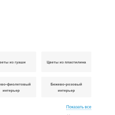
веты из гуаши
Цветы из пластилина
ево-фиолетовый
Бежево-розовый
интерьер
интерьер
Показать все
Аксессуары для
Цвета с чем