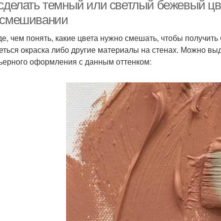
 сделать темный или светлый бежевый цве
 смешивании
е, чем понять, какие цвета нужно смешать, чтобы получить 
Фактуры для
Б
Отдельные цвета
еться окраска либо другие материалы на стенах. Можно в
интерьеров
ьерного оформления с данным оттенком:
Тона в интерьере
Цвета в интерьере
Цвет
вета на восприятие
Модные цветы
Ос
Диван в бежевом
временный интерьер
Див
интерьере