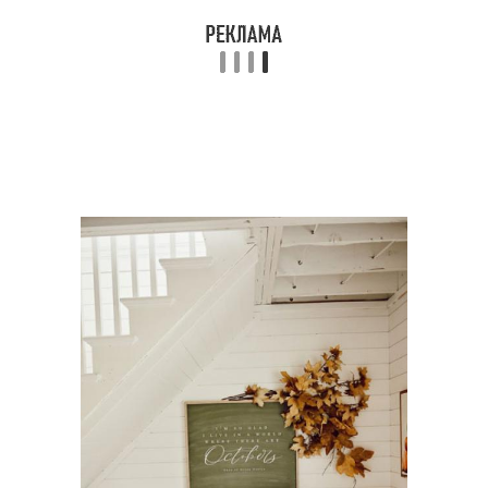
Интерьер с яркими
Бежевый интерьер
акцентами
Диван в бежевом
Диван в интерьере
интерьере
Интерьер в бежевых
Цвета на помещение
тонах
Интерьер в шоколадно-
Цвета в разных стилях
бежевых тонах