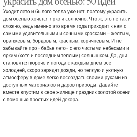
украсить дом осенью: 50 идей
Уходит лето и былого тепла уже нет, поэтому украсить
дом осенью хочется ярко и солнечно. Что ж, это не так и
сложно, ведь именно это время года приходит к нам с
Цвета для интерьера
Карамель в интерьере
самыми удивительными и сочными красками – желтым,
оранжевым, бордовым, красным, коричневым. И не
забывайте про «бабье лето» с его чистыми небесами и
ярким (хотя и последним теплым) солнышком. Да, дни
Тона в интерьере
Цветы в интерьере
становятся короче и погода с каждым днем все
холодней, скоро зарядят дожди, но теплую и уютную
атмосферу в доме легко воссоздать своими руками из
доступных материалов и даров природы. Давайте
вместе впустим в свое жилище праздник золотой осени
Цвета по зонам
Цвета на восприятие
с помощью простых идей декора.
Тренды в интерьере
Современный интерьер