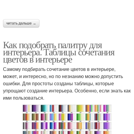
Серо-бежевый
Бежево-фиолетовый
интерьер
интерьер
читать дальше →
Как подобрать палитру для
Бежево-розовый
Бежево-желтый
интерьера. Таблицы сочетания
интерьер
интерьер
цветов в интерьере
Самому подбирать сочетание цветов в интерьере,
может, и интересно, но по незнанию можно допустить
ошибки. Для простоты созданы таблицы, которые
упрощают создание интерьера. Особенно, если знать как
ими пользоваться.