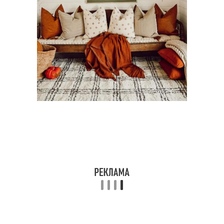
Цвета в гарнитуре
Мебель в интерьере
Бело-бирюзовый
Цвет в интерьере
интерьер
Интерьер с
Серо-бирюзовый
серебристыми
интерьер
акцентами
Бежево-коричневый
Сочетание в интерьере
интерьер