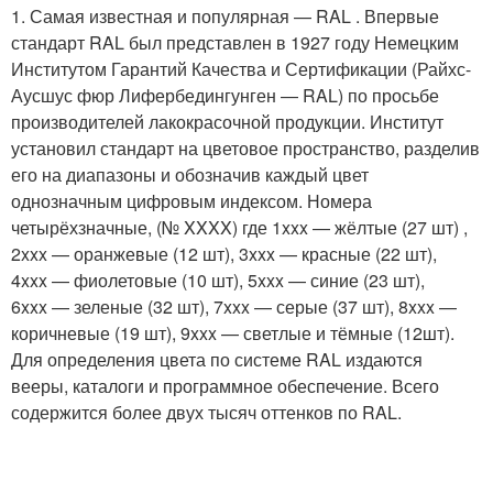
1. Самая известная и популярная — RAL . Впервые
стандарт RAL был представлен в 1927 году Немецким
Институтом Гарантий Качества и Сертификации (Райхс-
Аусшус фюр Лифербедингунген — RAL) по просьбе
производителей лакокрасочной продукции. Институт
установил стандарт на цветовое пространство, разделив
его на диапазоны и обозначив каждый цвет
однозначным цифровым индексом. Номера
четырёхзначные, (№ XXXX) где 1xxx — жёлтые (27 шт) ,
2xxx — оранжевые (12 шт), 3xxx — красные (22 шт),
4xxx — фиолетовые (10 шт), 5xxx — синие (23 шт),
6xxx — зеленые (32 шт), 7xxx — серые (37 шт), 8xxx —
коричневые (19 шт), 9xxx — светлые и тёмные (12шт).
Для определения цвета по системе RAL издаются
вееры, каталоги и программное обеспечение. Всего
содержится более двух тысяч оттенков по RAL.