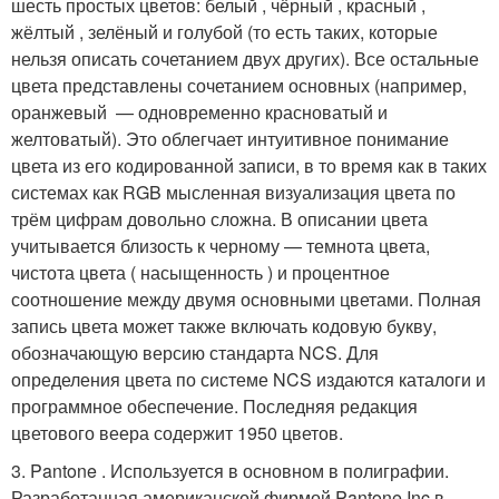
шесть простых цветов: белый , чёрный , красный ,
жёлтый , зелёный и голубой (то есть таких, которые
нельзя описать сочетанием двух других). Все остальные
цвета представлены сочетанием основных (например,
оранжевый — одновременно красноватый и
желтоватый). Это облегчает интуитивное понимание
цвета из его кодированной записи, в то время как в таких
системах как RGB мысленная визуализация цвета по
трём цифрам довольно сложна. В описании цвета
учитывается близость к черному — темнота цвета,
чистота цвета ( насыщенность ) и процентное
соотношение между двумя основными цветами. Полная
запись цвета может также включать кодовую букву,
обозначающую версию стандарта NCS. Для
определения цвета по системе NCS издаются каталоги и
программное обеспечение. Последняя редакция
цветового веера содержит 1950 цветов.
3. Pantone . Используется в основном в полиграфии.
Разработанная американской фирмой Pantone Inc в