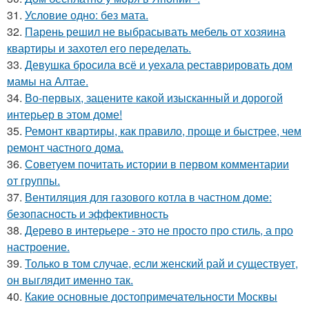
31.
Условие одно: без мата.
32.
Парень решил не выбрасывать мебель от хозяина
квартиры и захотел его переделать.
33.
Девушка бросила всё и уехала реставрировать дом
мамы на Алтае.
34.
Во-первых, зацените какой изысканный и дорогой
интерьер в этом доме!
35.
Ремонт квартиры, как правило, проще и быстрее, чем
ремонт частного дома.
36.
Советуем почитать истории в первом комментарии
от группы.
37.
Вентиляция для газового котла в частном доме:
безопасность и эффективность
38.
Дерево в интерьере - это не просто про стиль, а про
настроение.
39.
Только в том случае, если женский рай и существует,
он выглядит именно так.
40.
Какие основные достопримечательности Москвы