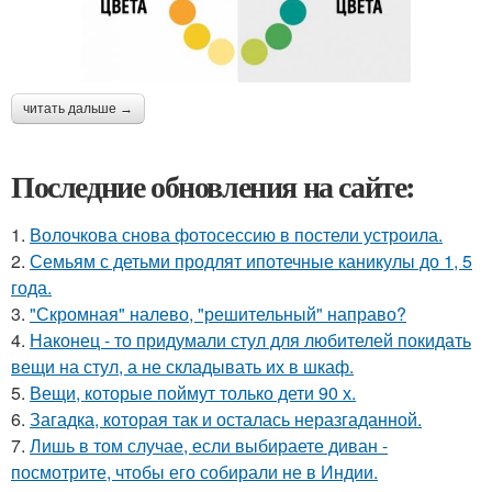
читать дальше →
Последние обновления на сайте:
1.
Волочкова снова фотосессию в постели устроила.
2.
Семьям с детьми продлят ипотечные каникулы до 1, 5
года.
3.
"Скромная" налево, "решительный" направо?
4.
Наконец - то придумали стул для любителей покидать
вещи на стул, а не складывать их в шкаф.
5.
Вещи, которые поймут только дети 90 х.
6.
Загадка, которая так и осталась неразгаданной.
7.
Лишь в том случае, если выбираете диван -
посмотрите, чтобы его собирали не в Индии.