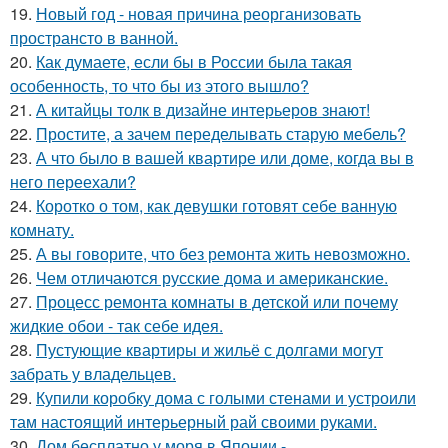
19.
Новый год - новая причина реорганизовать
пространсто в ванной.
20.
Как думаете, если бы в России была такая
особенность, то что бы из этого вышло?
21.
А китайцы толк в дизайне интерьеров знают!
22.
Простите, а зачем переделывать старую мебель?
23.
А что было в вашей квартире или доме, когда вы в
него переехали?
24.
Коротко о том, как девушки готовят себе ванную
комнату.
25.
А вы говорите, что без ремонта жить невозможно.
26.
Чем отличаются русские дома и американские.
27.
Процесс ремонта комнаты в детской или почему
жидкие обои - так себе идея.
28.
Пустующие квартиры и жильё с долгами могут
забрать у владельцев.
29.
Купили коробку дома с голыми стенами и устроили
там настоящий интерьерный рай своими руками.
30.
Дом бесплатно у моря в Японии -.