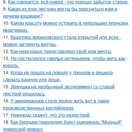
8.
Как говорится, всё новое - это хорошо забытое старое.
9.
Какая из этих лестниц могла бы присниться вам в
ночном кошмаре?
10.
Какую красоту можно устроить в небольших японских
квартирках.
11.
Квартира жириновского стала открытой для всех -
можно заглянуть внутрь.
12.
Как некоторые представляют свой дом мечты.
13.
Не постеснялся смелых интерьеров, чтобы жить как
король.
14.
Когда не пошла на поводу у трендов и решила
сделать ванную для души.
15.
Девушка на необычный эксперимент со старой
люстрой решилась.
16.
У американцев стало модно жить вот в таких
производственных контейнерах.
17.
Невежды скажут, что это недострой.
18.
Как будущие поколения будут оценивать "Модный"
зумерский ремонт.