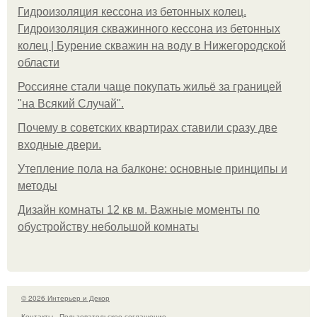
Гидроизоляция кессона из бетонных колец.
Гидроизоляция скважинного кессона из бетонных
колец | Бурение скважин на воду в Нижегородской
области
Россияне стали чаще покупать жильё за границей
"на Всякий Случай".
Почему в советских квартирах ставили сразу две
входные двери.
Утепление пола на балконе: основные принципы и
методы
Дизайн комнаты 12 кв м. Важные моменты по
обустройству небольшой комнаты
© 2026 Интерьер и Декор
Контакты
Пользовательское соглашение