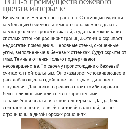
ТОП-5 преимуществ бежевого
цвета в интерьере
Визуально изменяет пространство. С помощью удачной
Бежево-коричневый
Серо-бежевый
комбинации бежевого и темного тона можно сделать
интерьер
интерьер
комнату более строгой и сжатой, а удачная комбинация
светлых оттенков расширит границы.Отлично скрывает
недостатки помещения. Неровные стены, скошенные
углы, выполненные в бежевых оттенках, будут скрыты от
Бежево-фиолетовый
Бежево-розовый
глаз. Темные оттенки только подчеркивают
интерьер
интерьер
несовершенства.По своему происхождению бежевый
считается нейтральным. Он оказывает успокаивающее и
расслабляющее воздействие, не создает давящего
Бежево-желтый
ощущения. Для полного релакса стоит комбинировать
Брюля в интерьере
интерьер
беж с оливковыми или светло-коричневыми
тонами.Универсальная основа интерьера. Да-да, беж
сочетается почти со всей цветовой палитрой, вы не
ограничены в дизайнерских решениях.
Стены в интерьере