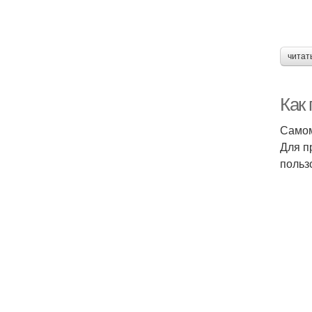
читат
Как
Самом
Для п
польз