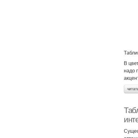
Табли
В цве
надо 
акцен
читат
Табл
инт
Сущес