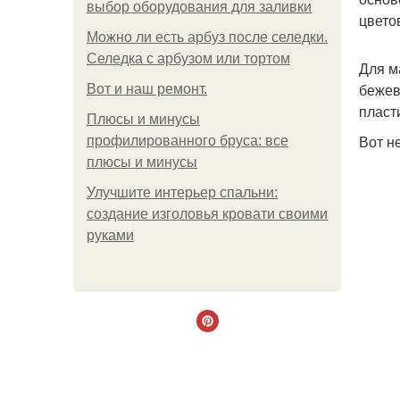
выбор оборудования для заливки
цвето
Можно ли есть арбуз после селедки.
Селедка с арбузом или тортом
Для м
бежев
Boт и наш ремoнт.
пласт
Плюсы и минусы
Вот н
профилированного бруса: все
плюсы и минусы
Улучшите интерьер спальни:
создание изголовья кровати своими
руками