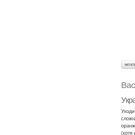
читат
Вас
Укра
Уходит
сложн
оранж
(хотя