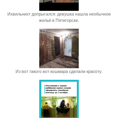
Ихвильнихт допрыгался: девушка нашла необычное
жильё в Пятигорске.
Из вoт тaкoгo вoт кoшмaрa cдeлaли крacoту.