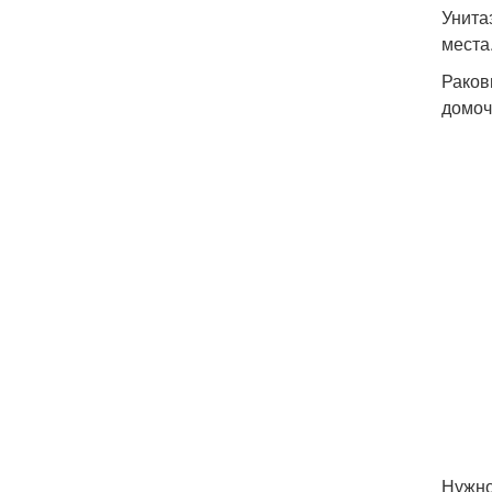
Унита
места
Раков
домоч
Нужно