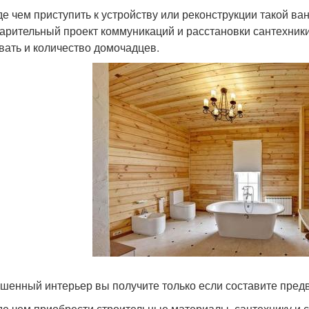
е чем приступить к устройству или реконструкции такой ва
арительный проект коммуникаций и расстановки сантехник
вать и количество домочадцев.
шенный интерьер вы получите только если составите пред
е чем приобрести строительные материалы, сантехнику и 