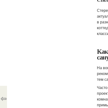
Стере
актуа
в раз
котте
класс
Как
сан
На во
реком
тем с
Часто
проек
⇦
комна
примы