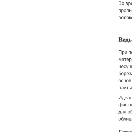
Во вр
пропи
волок
Виды
При п
матер
несущ
берез
основ
плиты
Идеал
финск
для о
облиц
Стил