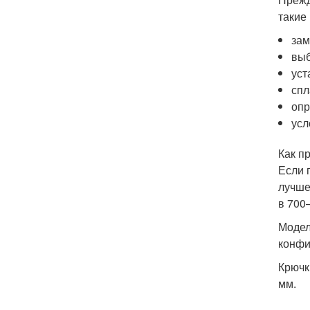
такие
зам
выб
уст
спл
опр
усл
Как п
Если 
лучше
в 700
Модел
конфи
Крючк
мм.