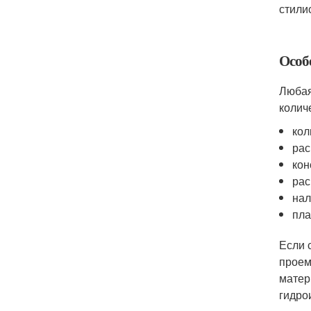
стили
Особ
Любая
колич
кол
рас
кон
рас
нал
пла
Если 
проем
матер
гидро