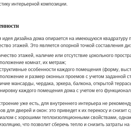
стику интерьерной композиции.
енности
 идея дизайна дома опирается на имеющуюся квадратуру 
ество этажей. Это является опорной точкой составления ди
ичество этажей, наличие или отсутствие цокольного простр
положение комнат, их метраж;
структивные особенности каждого помещения (форму, выст
положение и размер оконных проемов с учетом заданной с
ичие мансарды, чердака, эркера, балкона, открытой террасы
нировку каждого помещения дома с учетом его функционал
строение уже есть, для внутреннего интерьера не рекомен
ов для дверей и окон: это приведет к их перекосу и снизит
иалом с хорошими теплоизоляционными свойствами, однако
изоляцию, что позволит сберечь тепло и снизить затраты на