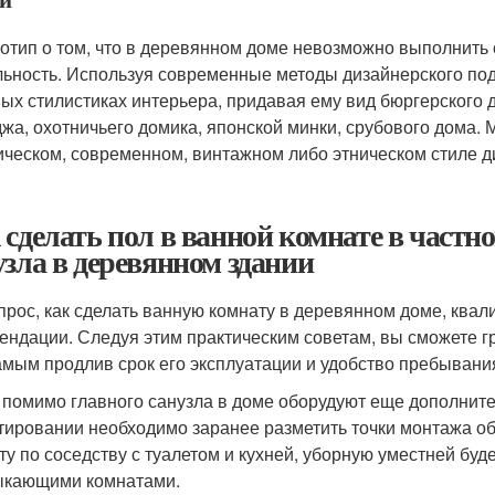
отип о том, что в деревянном доме невозможно выполнить
льность. Используя современные методы дизайнерского по
ных стилистиках интерьера, придавая ему вид бюргерского 
джа, охотничьего домика, японской минки, срубового дома.
ическом, современном, винтажном либо этническом стиле д
 сделать пол в ванной комнате в частн
узла в деревянном здании
прос, как сделать ванную комнату в деревянном доме, кв
ендации. Следуя этим практическим советам, вы сможете гр
амым продлив срок его эксплуатации и удобство пребывания
 помимо главного санузла в доме оборудуют еще дополнит
тировании необходимо заранее разметить точки монтажа о
ту по соседству с туалетом и кухней, уборную уместней буд
кающими комнатами.