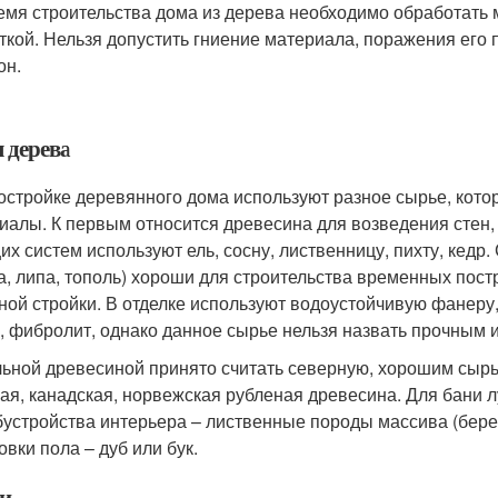
емя строительства дома из дерева необходимо обработать 
ткой. Нельзя допустить гниение материала, поражения его 
он.
 дерева
остройке деревянного дома используют разное сырье, кото
иалы. К первым относится древесина для возведения стен,
их систем используют ель, сосну, лиственницу, пихту, кедр.
а, липа, тополь) хороши для строительства временных постр
ной стройки. В отделке используют водоустойчивую фанер
, фибролит, однако данное сырье нельзя назвать прочным 
ьной древесиной принято считать северную, хорошим сырь
ая, канадская, норвежская рубленая древесина. Для бани л
бустройства интерьера – лиственные породы массива (березу,
овки пола – дуб или бук.
и