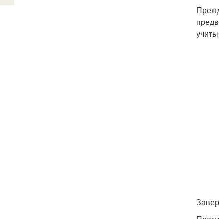
Прежд
предв
учиты
Завер
Прежд