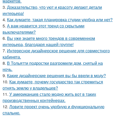
маркетов.
3.
Доказательство, что уют и красоту делают детали
интерьера!
4.
Как думаете, такая планировка студии удобна или нет?
5.
А вам нравится этот тренд со скрытыми
выключателями?
6.
Вы уже знаете много трендов в современном
интерьера, благодаря нашей группе!
7.
Интересное дизайнерское решение для совместного
кабинета.
8.
В Тольятти подростки разгромили дом, снятый на
ночь.
9.
Какие дизайнерские решения вы бы ввели в моду?
10.
Как думаете, почему государство так стремиться
отнять землю у владельцев?
11.
У американцев стало модно жить вот в таких
производственных контейнерах.
12.
Ловите проект очень удобную и функциональную
спальню.