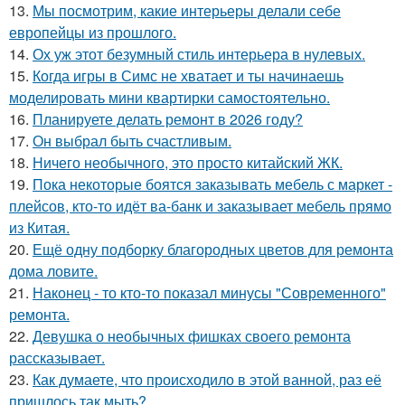
13.
Мы посмотрим, какие интерьеры делали себе
европейцы из прошлого.
14.
Ох уж этот безумный стиль интерьера в нулевых.
15.
Когда игры в Симс не хватает и ты начинаешь
моделировать мини квартирки самостоятельно.
16.
Планируете делать ремонт в 2026 году?
17.
Он выбрал быть счастливым.
18.
Ничего необычного, это просто китайский ЖК.
19.
Пока некоторые боятся заказывать мебель с маркет -
плейсов, кто-то идёт ва-банк и заказывает мебель прямо
из Китая.
20.
Ещё одну подборку благородных цветов для ремонта
дома ловите.
21.
Наконец - то кто-то показал минусы "Современного"
ремонта.
22.
Девушка о необычных фишках своего ремонта
рассказывает.
23.
Как думаете, что происходило в этой ванной, раз её
пришлось так мыть?