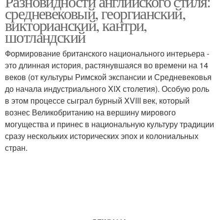
Разновидности английского стиля:
средневековый, георгианский,
викторианский, кантри,
шотландский
Мебель в
Средневековый замок
средневековом стиле
Формирование британского национального интерьера -
это длинная история, растянувшаяся во времени на 14
веков (от культуры Римской экспансии и Средневековья
до начала индустриального XIX столетия). Особую роль
в этом процессе сыграл бурный XVIII век, который
вознес Великобританию на вершину мирового
могущества и принес в национальную культуру традиции
сразу нескольких исторических эпох и колониальных
стран.