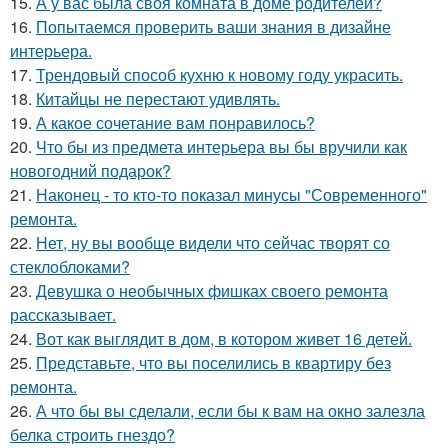
15.
А у вас была своя комната в доме родителей?
16.
Попытаемся проверить ваши знания в дизайне
интерьера.
17.
Трендовый способ кухню к новому году украсить.
18.
Китайцы не перестают удивлять.
19.
А какое сочетание вам понравилось?
20.
Что бы из предмета интерьера вы бы вручили как
новогодний подарок?
21.
Наконец - то кто-то показал минусы "Современного"
ремонта.
22.
Нет, ну вы вообще видели что сейчас творят со
стеклоблоками?
23.
Девушка о необычных фишках своего ремонта
рассказывает.
24.
Вот как выглядит в дом, в котором живет 16 детей.
25.
Представьте, что вы поселились в квартиру без
ремонта.
26.
А что бы вы сделали, если бы к вам на окно залезла
белка строить гнездо?