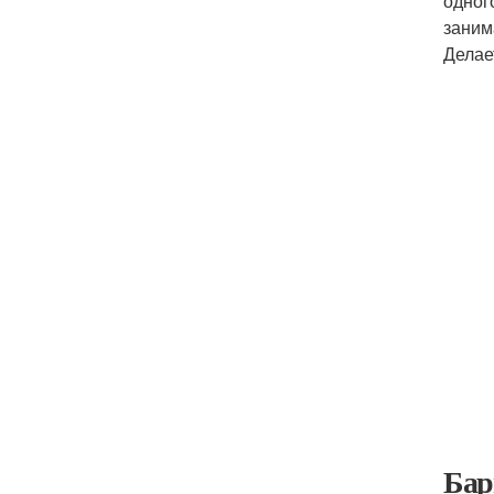
одног
заним
Делае
Бар