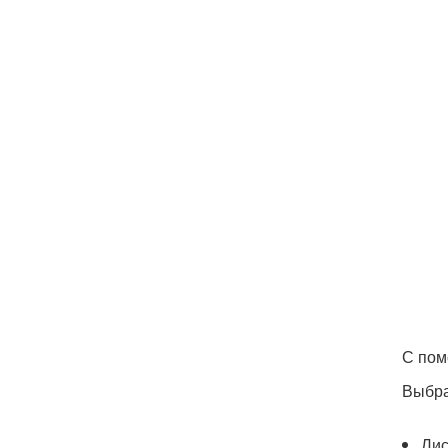
С пом
Выбра
Лис