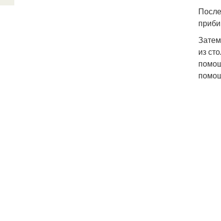
После
приби
Затем
из ст
помощ
помощ