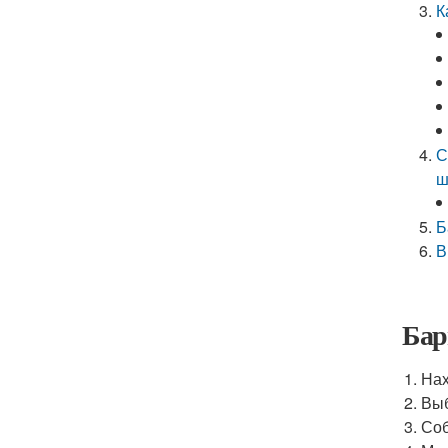
К
С
ш
Б
В
Бар
Нах
Выб
Соб