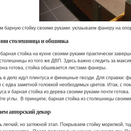
м барную стойку своими руками: уклаываем фанеру на оп
няя столешница и обшивка
барная стойка на кухне своими руками практически заве
 столешницы из того же ДВП. Здесь важно следить за макс
 она готова, стойка обшивается листами фанеры.
ь в дело идут плинтуса и финишные гвозди. Для справки: ф
и с едва заметной головкой необходимых цветов. Итак, с п
уса и барная стойка из дерева своими руками почти готова.
те углы. В принципе, барная стойка из столешницы своими
аем авторский декор
ь легкий, но затяжной этап. Покрываем стойку морилкой, т