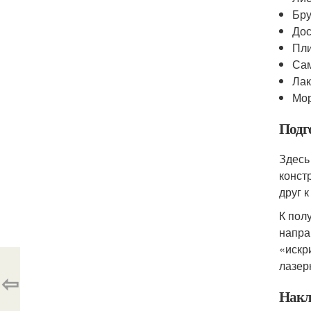
Бру
Дос
Пли
Сам
Лак
Мо
Подг
Здесь
конст
друг 
К пол
напра
«искр
лазер
⇦
Накл