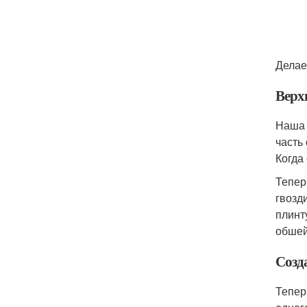
Делае
Верх
Наша 
часть
Когда
Тепер
гвозд
плинт
обшей
Созд
Тепер