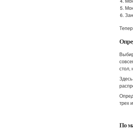
Мон
Мон
За
Тепер
Опре
Выбир
совсе
стол,
Здесь
распр
Опред
трех 
По м