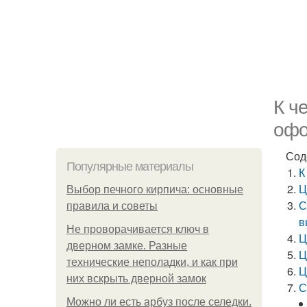
К ч
офо
Сод
Популярные материалы
К
Ц
Выбор печного кирпича: основные
С
правила и советы
в
Не проворачивается ключ в
Ц
дверном замке. Разные
Ц
технические неполадки, и как при
Ц
них вскрыть дверной замок
С
Можно ли есть арбуз после селедки.