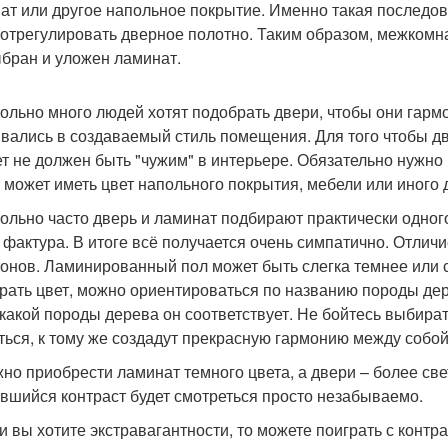
ат или другое напольное покрытие. Именно такая последов
 отрегулировать дверное полотно. Таким образом, межкомн
ыбран и уложен ламинат.
вольно много людей хотят подобрать двери, чтобы они гар
вались в создаваемый стиль помещения. Для того чтобы д
ет не должен быть "чужим" в интерьере. Обязательно нужн
 может иметь цвет напольного покрытия, мебели или иного 
вольно часто дверь и ламинат подбирают практически одног
 фактура. В итоге всё получается очень симпатично. Отличи
тонов. Ламинированный пол может быть слегка темнее или с
рать цвет, можно ориентироваться по названию породы дер
 какой породы дерева он соответствует. Не бойтесь выбират
ться, к тому же создадут прекрасную гармонию между собой
жно приобрести ламинат темного цвета, а двери – более све
вшийся контраст будет смотреться просто незабываемо.
ли вы хотите экстравагантности, то можете поиграть с контр