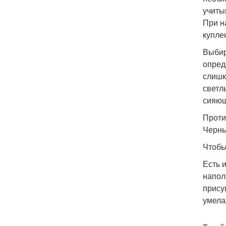
учиты
При н
купле
Выбир
опред
слишк
светл
сияющ
Проти
Черны
Чтобы
Есть 
напол
прису
умела