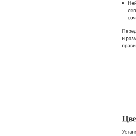
Ней
лег
соч
Перед
и раз
прави
Цве
Устан