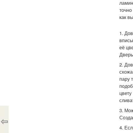
ламин
точно
как в
1. До
вписы
её цв
Дверь
2. До
схожа
пару 
подоб
цвету
слива
3. Мо
Созда
⇦
4. Ес