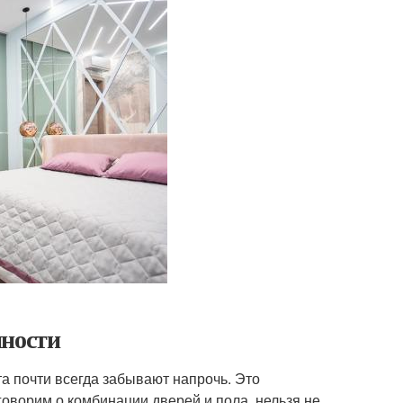
нности
а почти всегда забывают напрочь. Это
оворим о комбинации дверей и пола, нельзя не