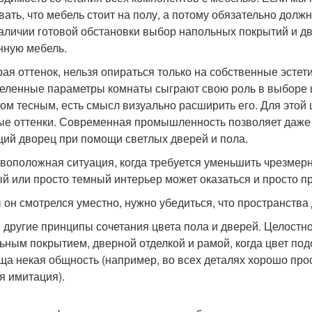
вать, что мебель стоит на полу, а потому обязательно должн
аличии готовой обстановки выбор напольных покрытий и дв
нную мебель.
ая оттенок, нельзя опираться только на собственные эстети
еленные параметры комнаты сыграют свою роль в выборе 
ом тесным, есть смысл визуально расширить его. Для этой 
ые оттенки. Современная промышленность позволяет даже
ий дворец при помощи светлых дверей и пола.
воположная ситуация, когда требуется уменьшить чрезмер
й или просто темный интерьер может оказаться и просто п
 он смотрелся уместно, нужно убедиться, что пространства
и другие принципы сочетания цвета пола и дверей. Целост
ьным покрытием, дверной отделкой и рамой, когда цвет п
ща некая общность (например, во всех деталях хорошо пр
я имитация).