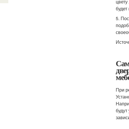
цвету
будет
5. По
подоб
своео
Источ
Сам
две
меб
При р
Устан
Напри
будут
завис