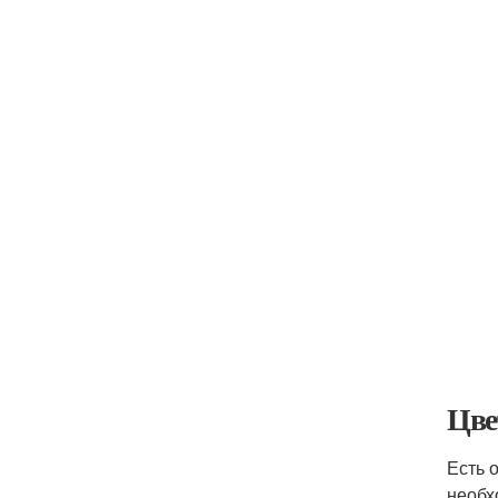
Цве
Есть 
необх