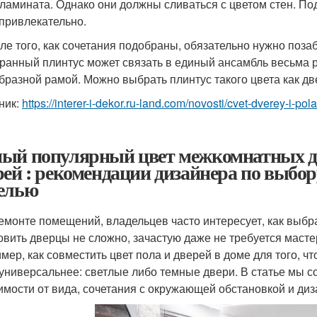
 ламината. Однако они должны сливаться с цветом стен. По
 привлекательно.
сле того, как сочетания подобраны, обязательно нужно поза
ранный плинтус может связать в единый ансамбль весьма р
бразной рамой. Можно выбрать плинтус такого цвета как две
ник:
https://interer-i-dekor.ru-land.com/novosti/cvet-dverey-i-pola
ый популярный цвет межкомнатных д
рей : рекомендации дизайнера по выбору
елью
емонте помещений, владельцев часто интересует, как выбр
овить дверцы не сложно, зачастую даже не требуется масте
мер, как совместить цвет пола и дверей в доме для того, чт
 универсальнее: светлые либо темные двери. В статье мы с
имости от вида, сочетания с окружающей обстановкой и диз