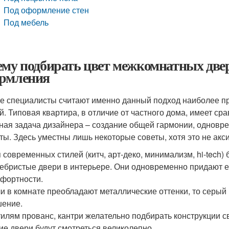
Под оформление стен
Под мебель
ему подбирать цвет межкомнатных две
рмления
е специалисты считают именно данный подход наиболее 
й. Типовая квартира, в отличие от частного дома, имеет с
ная задача дизайнера – создание общей гармонии, одновр
ты. Здесь уместны лишь некоторые советы, хотя это не акс
 современных стилей (китч, арт-деко, минимализм, hi-tech)
ебристые двери в интерьере. Они одновременно придают е
фортности.
и в комнате преобладают металлические оттенки, то серы
ение.
тилям прованс, кантри желательно подбирать конструкции с
ие двери будут смотреться великолепно.