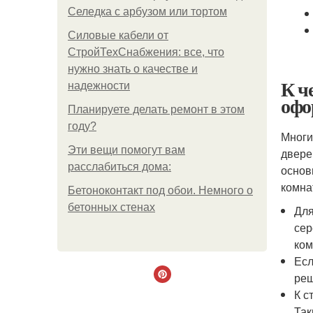
Селедка с арбузом или тортом
Силовые кабели от
СтройТехСнабжения: все, что
нужно знать о качестве и
К ч
надежности
офо
Планируете делать ремонт в этом
году?
Многи
Эти вещи помогут вам
двере
расслабиться дома:
основ
комна
Бетоноконтакт под обои. Немного о
бетонных стенах
Для
сер
ком
Есл
реш
К с
Так