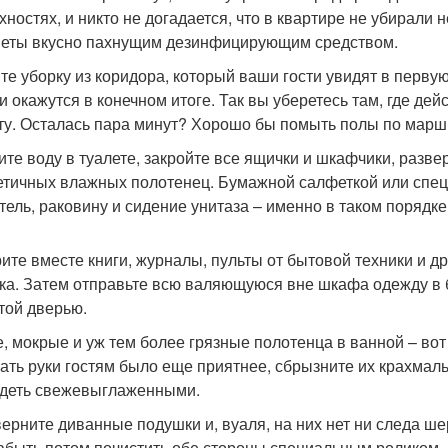
хностях, и никто не догадается, что в квартире не убирали 
еты вкусно пахнущим дезинфицирующим средством.
те уборку из коридора, который ваши гости увидят в первую
ни окажутся в конечном итоге. Так вы уберетесь там, где де
ту. Осталась пара минут? Хорошо бы помыть полы по мар
ите воду в туалете, закройте все ящички и шкафчики, разв
етичных влажных полотенец. Бумажной салфеткой или спец
тель, раковину и сидение унитаза – именно в таком порядке
ите вместе книги, журналы, пульты от бытовой техники и д
ка. Затем отправьте всю валяющуюся вне шкафа одежду в б
той дверью.
, мокрые и уж тем более грязные полотенца в ванной – вот
ать руки гостям было еще приятнее, сбрызните их крахмаль
деть свежевыглаженными.
ерните диванные подушки и, вуаля, на них нет ни следа ш
забыть потом почистить обе стороны специальным роликом, 