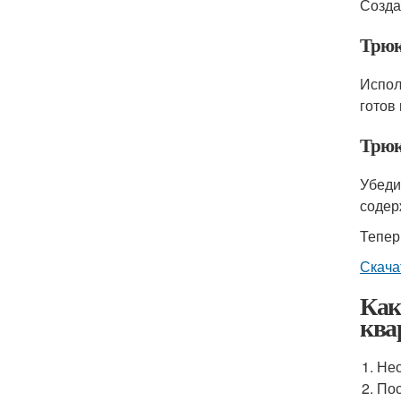
Созда
Трюк
Испол
готов 
Трюк 
Убеди
содер
Тепер
Скача
Как
ква
Нео
Пос