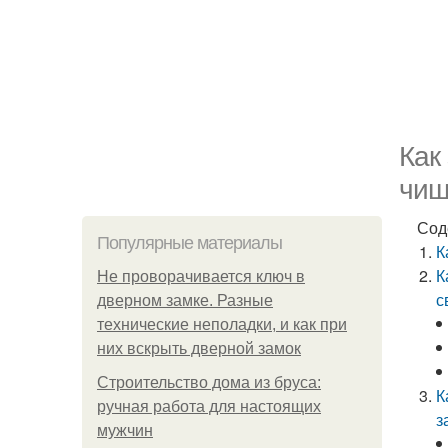
Как
чищ
Сод
Популярные материалы
К
К
Не проворачивается ключ в
с
дверном замке. Разные
технические неполадки, и как при
них вскрыть дверной замок
Строительство дома из бруса:
К
ручная работа для настоящих
з
мужчин