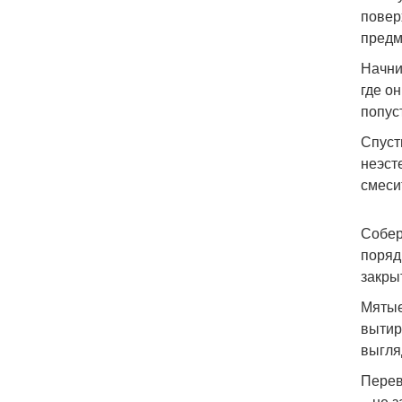
повер
предм
Начни
где о
попус
Спуст
неэст
смеси
Собер
поряд
закры
Мятые
вытир
выгля
Перев
– не 