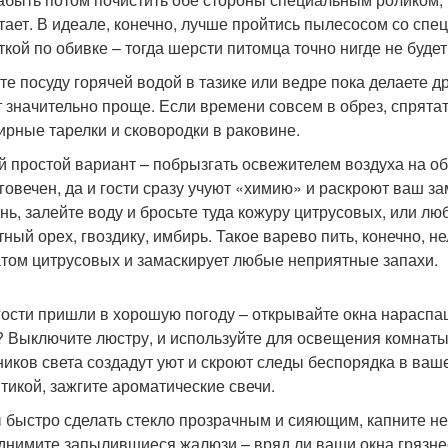
тает. В идеале, конечно, лучше пройтись пылесосом со спе
ткой по обивке – тогда шерсти питомца точно нигде не будет
те посуду горячей водой в тазике или ведре пока делаете др
т значительно проще. Если времени совсем в обрез, спрятат
ирные тарелки и сковородки в раковине.
 простой вариант – побрызгать освежителем воздуха на оби
говечен, да и гости сразу учуют «химию» и раскроют ваш з
онь, залейте воду и бросьте туда кожуру цитрусовых, или л
тный орех, гвоздику, имбирь. Такое варево пить, конечно, 
том цитрусовых и замаскирует любые неприятные запахи.
гости пришли в хорошую погоду – открывайте окна нараспаш
? Выключите люстру, и используйте для освещения комнаты
ников света создадут уют и скроют следы беспорядка в ваш
тикой, зажгите ароматические свечи.
 быстро сделать стекло прозрачным и сияющим, капните немн
днимите запылившиеся жалюзи – вряд ли ваши окна грязнее