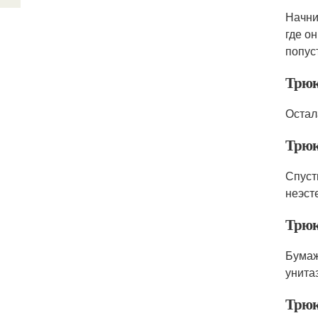
Начни
где о
попус
Трюк
Остал
Трюк
Спуст
неэст
Трюк
Бумаж
унита
Трюк