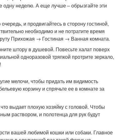
не одну неделю. А еще лучше – обрызгайте эти
 очередь, и продвигайтесь в сторону гостиной,
йствительно необходимо и не потратите время
шруту Прихожая → Гостиная → Ванная комната.
ерните штору в душевой. Повесьте халат поверх
иальной одноразовой тряпкой протрите зеркало,
!
ругие мелочи, чтобы придать им видимость
ельевую корзину и спрячьте ее в комнате за
 что выдает плохую хозяйку с головой. Чтобы
ным раствором, и полотенца для рук будут
ерсти вашей любимой кошки или собаки. Главное
иначе в следующий раз такой фокус не