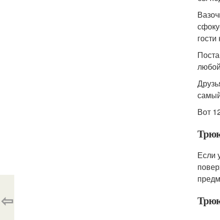
Вазоч
сфоку
гости
Поста
любой
Друзь
самый
Вот 1
Трюк
Если 
повер
предм
⇦
Трюк