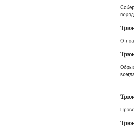
Собер
поряд
Трюк
Отпра
Трюк
Обрыз
всегд
Трюк 
Провер
Трюк