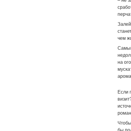
срабо
перча
Залей
стане
чем ж
Самый
недол
на ог
муска
арома
Если 
визит
источ
роман
Чтобы
бы по