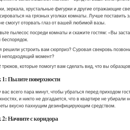
ки, зеркала, хрустальные фигурки и другие отражающие све
сироваться на грязных уголках комнаты. Лучше поставить э
 не смогут оторвать глаз от вашей любимой вазы.
вьте пылесос посреди комнаты и скажите гостям: «Вы заст
 беспорядок.
я решили устроить вам сюрприз? Суровая свекровь позвон
 неподходящий момент?
2 трюков, которые помогут вам сделать вид, что вы образцов
 1: Пылите поверхности
у вас всего пара минут, чтобы убраться перед приходом гос
хностях, и никто не догадается, что в квартире не убирали 
еты вкусно пахнущим дезинфицирующим средством.
 2: Начните с коридора