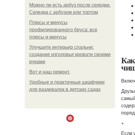
Можно ли есть арбуз после селедки.
Селедка с арбузом или тортом
Плюсы и минусы
профилированного бруса: все
плюсы и минусы
Улучшите интерьер спальни:
создание изголовья кровати своими
Как
руками
чищ
Boт и наш ремoнт.
Включ
Удобные и практичные шкафчики
для раздевалок в детских садах
Друзь
самый
содер
поряд
×
Если 