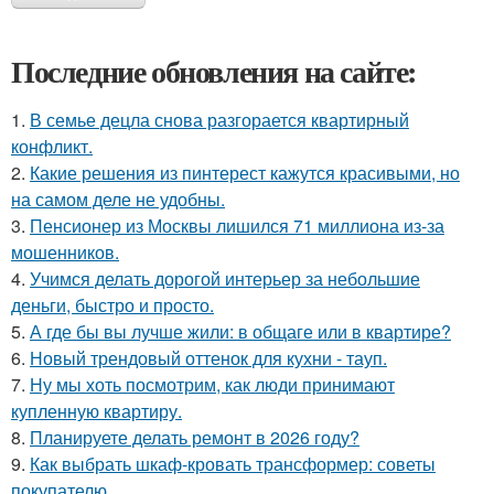
Последние обновления на сайте:
1.
В семье децла снова разгорается квартирный
конфликт.
2.
Какие решения из пинтерест кажутся красивыми, но
на самом деле не удобны.
3.
Пенсионер из Москвы лишился 71 миллиона из-за
мошенников.
4.
Учимся делать дорогой интерьер за небольшие
деньги, быстро и просто.
5.
А где бы вы лучше жили: в общаге или в квартире?
6.
Новый трендовый оттенок для кухни - тауп.
7.
Ну мы хоть посмотрим, как люди принимают
купленную квартиру.
8.
Планируете делать ремонт в 2026 году?
9.
Как выбрать шкаф-кровать трансформер: советы
покупателю