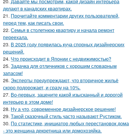
20.
Давайте мы посмотрим, какой дизайн интерьера
делают в канадских квартирах.
21.
Прочитайте комментарии других пользователей,
перед тем, как писать свои.
22.
Семья в столетнюю квартиру и начала ремонт
переехала.
23.
В 2025 году появилась куча спорных дизайнерских
решений.
24.
Что происходит в Японии с недвижимостью?
25.
Задачка для отличников с хорошим словарным
запасом!
26.
Эксперты предупреждают, что вторичное жильё
скоро подорожает, и сразу на 10%.
27.
Во-первых, зацените какой изысканный и дорогой
интерьер в этом доме!
28.
Ну а что, современное дизайнерское решение!
29.
Такой сказочный стиль часто называют Рустиком.
30.
По статистике, инициатор любых перестановок дома
- это женщина декретница или домохозяйка.