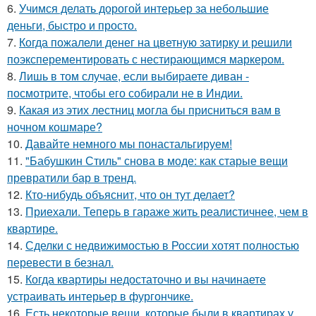
6.
Учимся делать дорогой интерьер за небольшие
деньги, быстро и просто.
7.
Когда пожалели денег на цветную затирку и решили
поэксперементировать с нестирающимся маркером.
8.
Лишь в том случае, если выбираете диван -
посмотрите, чтобы его собирали не в Индии.
9.
Какая из этих лестниц могла бы присниться вам в
ночном кошмаре?
10.
Давайте немного мы понастальгируем!
11.
"Бабушкин Стиль" снова в моде: как старые вещи
превратили бар в тренд.
12.
Кто-нибудь объяснит, что он тут делает?
13.
Приехали. Теперь в гараже жить реалистичнее, чем в
квартире.
14.
Сделки с недвижимостью в России хотят полностью
перевести в безнал.
15.
Когда квартиры недостаточно и вы начинаете
устраивать интерьер в фургончике.
16.
Есть некоторые вещи, которые были в квартирах у