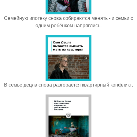
Семейную ипотеку снова собираются менять - и семьи с
одним ребёнком напряглись.
В семье децла снова разгорается квартирный конфликт.