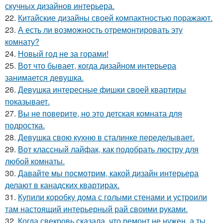
скучных дизайнов интерьера.
22.
Китайские дизайны своей компактностью поражают.
23.
А есть ли возможность отремонтировать эту
комнату?
24.
Новый год не за горами!
25.
Вот что бывает, когда дизайном интерьера
занимается девушка.
26.
Девушка интересные фишки своей квартиры
показывает.
27.
Вы не поверите, но это детская комната для
подростка.
28.
Девушка свою кухню в сталинке переделывает.
29.
Вот классный лайфак, как подобрать люстру для
любой комнаты.
30.
Давайте мы посмотрим, какой дизайн интерьера
делают в канадских квартирах.
31.
Купили коробку дома с голыми стенами и устроили
там настоящий интерьерный рай своими руками.
32.
Когда свекровь сказала, что ремонт не нужен, а ты