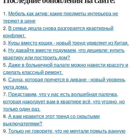
1.
Мебель как актив: какие предметы интерьера не
теряют в цене
2.
В семье децла снова разгорается квартирный
конфликт.
3.
Куры вместо кошек - новый тренд удивляет из Китая.
4.
Ну давайте вместе подумаем, что дешевле: купить
квартиру или построить дом?
5.
Даже в больничной палате можно навести красоту и
сделать классный ремонт.
6.
Сауна, которая прячется в диване - новый уровень
уюта дома.
7.
Представим, что у нас есть волшебная палочка,
которая наколдует вам в квартире всё, что угодно, но
только один раз.
8.
А вам нравится этот тренд со скрытыми
выключателями?
9.
Только не говорите, что не мечтали помыть ванную