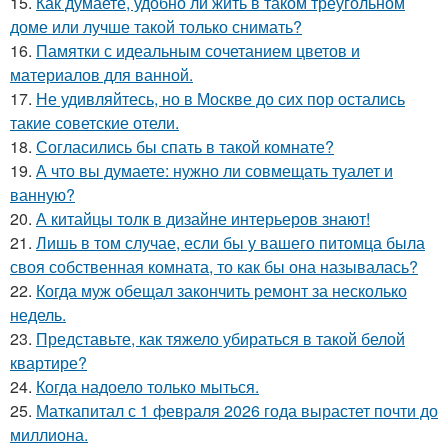
15.
Как думаете, удобно ли жить в таком треугольном
доме или лучше такой только снимать?
16.
Памятки с идеальным сочетанием цветов и
материалов для ванной.
17.
Не удивляйтесь, но в Москве до сих пор остались
такие советские отели.
18.
Согласились бы спать в такой комнате?
19.
А что вы думаете: нужно ли совмещать туалет и
ванную?
20.
А китайцы толк в дизайне интерьеров знают!
21.
Лишь в том случае, если бы у вашего питомца была
своя собственная комната, то как бы она называлась?
22.
Когда муж обещал закончить ремонт за несколько
недель.
23.
Представьте, как тяжело убираться в такой белой
квартире?
24.
Когда надоело только мыться.
25.
Маткапитал с 1 февраля 2026 года вырастет почти до
миллиона.