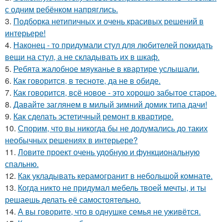
с одним ребёнком напряглись.
3.
Подборка нетипичных и очень красивых решений в
интерьере!
4.
Наконец - то придумали стул для любителей покидать
вещи на стул, а не складывать их в шкаф.
5.
Ребята жалобное мяуканье в квартире услышали.
6.
Как говорится, в тесноте, да не в обиде.
7.
Как говорится, всё новое - это хорошо забытое старое.
8.
Давайте заглянем в милый зимний домик типа дачи!
9.
Как сделать эстетичный ремонт в квартире.
10.
Спорим, что вы никогда бы не додумались до таких
необычных решениях в интерьере?
11.
Ловите проект очень удобную и функциональную
спальню.
12.
Как укладывать керамогранит в небольшой комнате.
13.
Когда никто не придумал мебель твоей мечты, и ты
решаешь делать её самостоятельно.
14.
А вы говорите, что в однушке семья не уживётся.